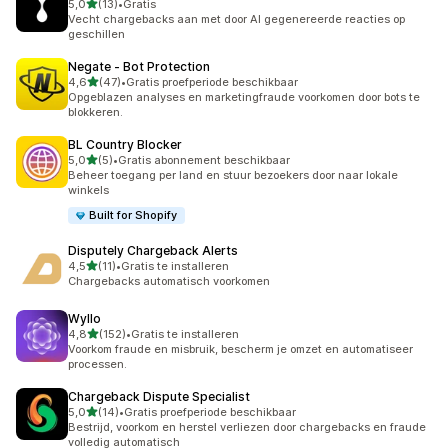
van 5 sterren
5,0
(13)
•
Gratis
13 recensies in totaal
Vecht chargebacks aan met door AI gegenereerde reacties op
geschillen
Negate ‑ Bot Protection
van 5 sterren
4,6
(47)
•
Gratis proefperiode beschikbaar
47 recensies in totaal
Opgeblazen analyses en marketingfraude voorkomen door bots te
blokkeren.
BL Country Blocker
van 5 sterren
5,0
(5)
•
Gratis abonnement beschikbaar
5 recensies in totaal
Beheer toegang per land en stuur bezoekers door naar lokale
winkels
Built for Shopify
Disputely Chargeback Alerts
van 5 sterren
4,5
(11)
•
Gratis te installeren
11 recensies in totaal
Chargebacks automatisch voorkomen
Wyllo
van 5 sterren
4,8
(152)
•
Gratis te installeren
152 recensies in totaal
Voorkom fraude en misbruik, bescherm je omzet en automatiseer
processen.
Chargeback Dispute Specialist
van 5 sterren
5,0
(14)
•
Gratis proefperiode beschikbaar
14 recensies in totaal
Bestrijd, voorkom en herstel verliezen door chargebacks en fraude
volledig automatisch