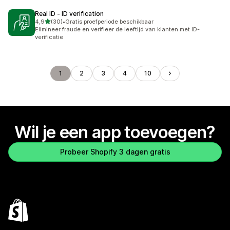
Real ID ‑ ID verification
van 5 sterren
4,9
(30)
•
Gratis proefperiode beschikbaar
30 recensies in totaal
Elimineer fraude en verifieer de leeftijd van klanten met ID-
verificatie
1
2
3
4
10
Wil je een app toevoegen?
Probeer Shopify 3 dagen gratis