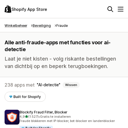
Shopify App Store
Winkelbeheer
Beveiliging
Fraude
Alle anti-fraude-apps met functies voor ai-
detectie
Laat je niet kisten - volg riskante bestellingen
van dichtbij op en beperk terugboekingen.
238 apps met
AI-detectie
Wissen
Built for Shopify
Blockify Fraud Filter, Blocker
van 5 sterren
4,9
(1.527)
•
Gratis te installeren
1527 recensies in totaal
Fraude blokkeren met IP-blocker, bot-blocker en landenblocker