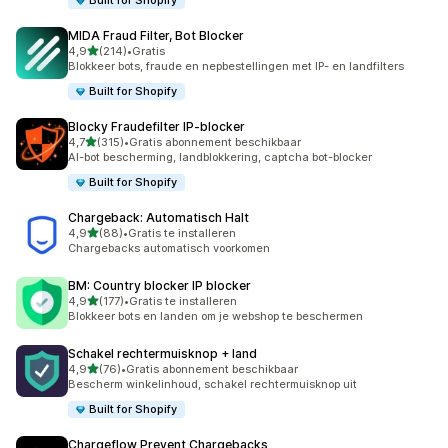
Built for Shopify
MIDA Fraud Filter, Bot Blocker
van 5 sterren
4,9
(214)
•
Gratis
214 recensies in totaal
Blokkeer bots, fraude en nepbestellingen met IP- en landfilters
Built for Shopify
Blocky Fraudefilter IP‑blocker
van 5 sterren
4,7
(315)
•
Gratis abonnement beschikbaar
315 recensies in totaal
AI-bot bescherming, landblokkering, captcha bot-blocker
Built for Shopify
Chargeback: Automatisch Halt
van 5 sterren
4,9
(88)
•
Gratis te installeren
88 recensies in totaal
Chargebacks automatisch voorkomen
BM: Country blocker IP blocker
van 5 sterren
4,9
(177)
•
Gratis te installeren
177 recensies in totaal
Blokkeer bots en landen om je webshop te beschermen
Schakel rechtermuisknop + land
van 5 sterren
4,9
(76)
•
Gratis abonnement beschikbaar
76 recensies in totaal
Bescherm winkelinhoud, schakel rechtermuisknop uit
Built for Shopify
Chargeflow Prevent Chargebacks