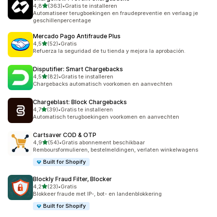
van 5 sterren
4,8
(363)
•
Gratis te installeren
363 recensies in totaal
Automatiseer terugboekingen en fraudepreventie en verlaag je
geschillenpercentage
Mercado Pago Antifraude Plus
van 5 sterren
4,5
(52)
•
Gratis
52 recensies in totaal
Refuerza la seguridad de tu tienda y mejora la aprobación.
Disputifier: Smart Chargebacks
van 5 sterren
4,5
(82)
•
Gratis te installeren
82 recensies in totaal
Chargebacks automatisch voorkomen en aanvechten
Chargeblast: Block Chargebacks
van 5 sterren
4,7
(39)
•
Gratis te installeren
39 recensies in totaal
Automatisch terugboekingen voorkomen en aanvechten
Cartsaver COD & OTP
van 5 sterren
4,9
(54)
•
Gratis abonnement beschikbaar
54 recensies in totaal
Remboursformulieren, bestelmeldingen, verlaten winkelwagens
Built for Shopify
Blockly Fraud Filter, Blocker
van 5 sterren
4,2
(23)
•
Gratis
23 recensies in totaal
Blokkeer fraude met IP-, bot- en landenblokkering
Built for Shopify