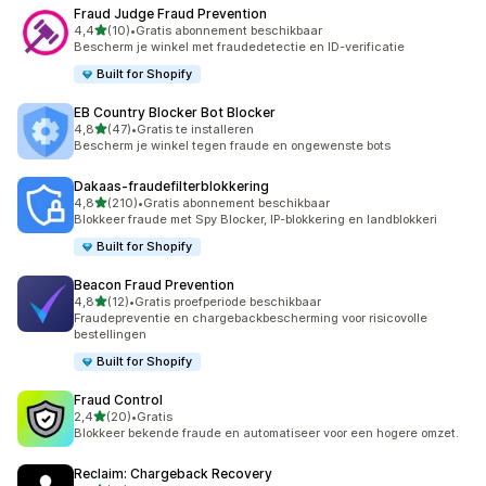
Fraud Judge Fraud Prevention
van 5 sterren
4,4
(10)
•
Gratis abonnement beschikbaar
10 recensies in totaal
Bescherm je winkel met fraudedetectie en ID-verificatie
Built for Shopify
EB Country Blocker Bot Blocker
van 5 sterren
4,8
(47)
•
Gratis te installeren
47 recensies in totaal
Bescherm je winkel tegen fraude en ongewenste bots
Dakaas‑fraudefilterblokkering
van 5 sterren
4,8
(210)
•
Gratis abonnement beschikbaar
210 recensies in totaal
Blokkeer fraude met Spy Blocker, IP-blokkering en landblokkeri
Built for Shopify
Beacon Fraud Prevention
van 5 sterren
4,8
(12)
•
Gratis proefperiode beschikbaar
12 recensies in totaal
Fraudepreventie en chargebackbescherming voor risicovolle
bestellingen
Built for Shopify
Fraud Control
van 5 sterren
2,4
(20)
•
Gratis
20 recensies in totaal
Blokkeer bekende fraude en automatiseer voor een hogere omzet.
Reclaim: Chargeback Recovery