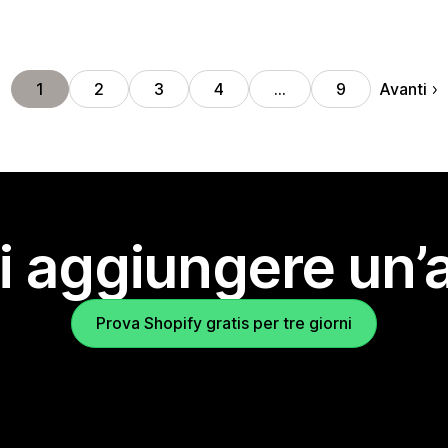
Avanti
1
2
3
4
…
9
i aggiungere un’
Prova Shopify gratis per tre giorni