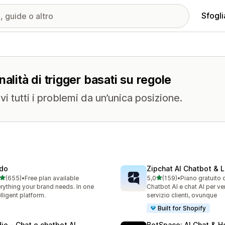
Sfogli
alità di trigger basati su regole
lvi tutti i problemi da un’unica posizione.
do
Zipchat AI Chatbot & L
stelle su 5
stelle su 5
(655)
•
Free plan available
5,0
(159)
•
Piano gratuito 
 recensioni totali
159 recensioni totali
rything your brand needs. In one
Chatbot AI e chat AI per ve
elligent platform.
servizio clienti, ovunque
Built for Shopify
dio ‑ Chat e chatbot AI
BotSpace: AI Chat & H