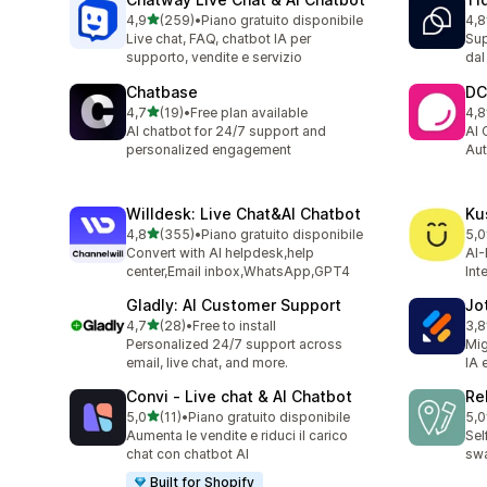
stelle su 5
4,9
(259)
•
Piano gratuito disponibile
4,8
259 recensioni totali
124
Live chat, FAQ, chatbot IA per
Sup
supporto, vendite e servizio
dal
Chatbase
DC
stelle su 5
4,7
(19)
•
Free plan available
4,8
19 recensioni totali
207
AI chatbot for 24/7 support and
AI 
personalized engagement
Aut
Willdesk: Live Chat&AI Chatbot
Ku
stelle su 5
4,8
(355)
•
Piano gratuito disponibile
5,0
355 recensioni totali
23 
Convert with AI helpdesk,help
AI-
center,Email inbox,WhatsApp,GPT4
Int
Gladly: AI Customer Support
Jo
stelle su 5
4,7
(28)
•
Free to install
3,8
28 recensioni totali
32 
Personalized 24/7 support across
Mig
email, live chat, and more.
IA 
Convi ‑ Live chat & AI Chatbot
Re
stelle su 5
5,0
(11)
•
Piano gratuito disponibile
5,0
11 recensioni totali
35 
Aumenta le vendite e riduci il carico
Sel
chat con chatbot AI
swa
Built for Shopify