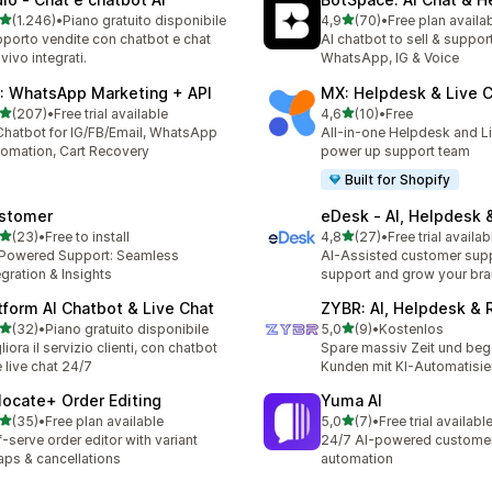
stelle su 5
stelle su 5
(1.246)
•
Piano gratuito disponibile
4,9
(70)
•
Free plan availa
6 recensioni totali
70 recensioni totali
porto vendite con chatbot e chat
AI chatbot to sell & suppor
 vivo integrati.
WhatsApp, IG & Voice
: WhatsApp Marketing + API
MX: Helpdesk & Live 
stelle su 5
stelle su 5
(207)
•
Free trial available
4,6
(10)
•
Free
 recensioni totali
10 recensioni totali
Chatbot for IG/FB/Email, WhatsApp
All-in-one Helpdesk and Li
omation, Cart Recovery
power up support team
Built for Shopify
stomer
eDesk ‑ AI, Helpdesk 
stelle su 5
stelle su 5
(23)
•
Free to install
4,8
(27)
•
Free trial availab
recensioni totali
27 recensioni totali
Powered Support: Seamless
AI-Assisted customer supp
egration & Insights
support and grow your br
tform AI Chatbot & Live Chat
ZYBR: AI, Helpdesk & 
stelle su 5
stelle su 5
(32)
•
Piano gratuito disponibile
5,0
(9)
•
Kostenlos
recensioni totali
9 recensioni totali
liora il servizio clienti, con chatbot
Spare massiv Zeit und beg
e live chat 24/7
Kunden mit KI-Automatisi
locate+ Order Editing
Yuma AI
stelle su 5
stelle su 5
(35)
•
Free plan available
5,0
(7)
•
Free trial availabl
recensioni totali
7 recensioni totali
f-serve order editor with variant
24/7 AI-powered customer
ps & cancellations
automation