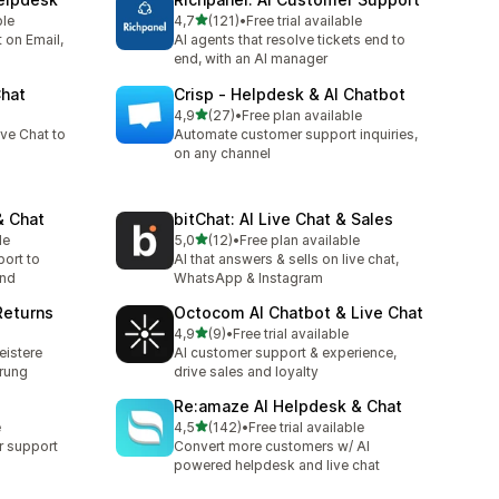
stelle su 5
ble
4,7
(121)
•
Free trial available
121 recensioni totali
t on Email,
AI agents that resolve tickets end to
end, with an AI manager
Chat
Crisp ‑ Helpdesk & AI Chatbot
stelle su 5
4,9
(27)
•
Free plan available
27 recensioni totali
ve Chat to
Automate customer support inquiries,
on any channel
& Chat
bitChat: AI Live Chat & Sales
stelle su 5
le
5,0
(12)
•
Free plan available
12 recensioni totali
ort to
AI that answers & sells on live chat,
and
WhatsApp & Instagram
Returns
Octocom AI Chatbot & Live Chat
stelle su 5
4,9
(9)
•
Free trial available
9 recensioni totali
eistere
AI customer support & experience,
erung
drive sales and loyalty
Re:amaze AI Helpdesk & Chat
stelle su 5
e
4,5
(142)
•
Free trial available
142 recensioni totali
 support
Convert more customers w/ AI
powered helpdesk and live chat