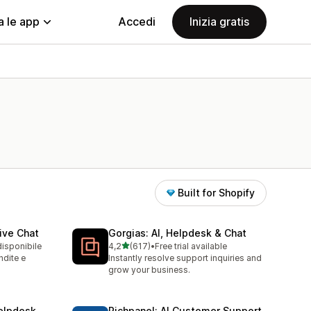
a le app
Accedi
Inizia gratis
Built for Shopify
ive Chat
Gorgias: AI, Helpdesk & Chat
stelle su 5
disponibile
4,2
(617)
•
Free trial available
617 recensioni totali
ndite e
Instantly resolve support inquiries and
grow your business.
elpdesk
Richpanel: AI Customer Support