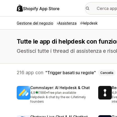
Shopify App Store
Gestione del negozio
Assistenza
Helpdesk
Tutte le app di helpdesk con funzion
Gestisci tutte i thread di assistenza e riso
216 app con
Trigger basati su regole
Cancella
Commslayer: AI Helpdesk & Chat
Re
stelle su 5
4,9
(188)
•
Free plan available
4,9
188 recensioni totali
655
Helpdesk & chat by the ex-Lifetimely
Eve
founders
int
Chatway Live Chat & AI Chatbot
Ti