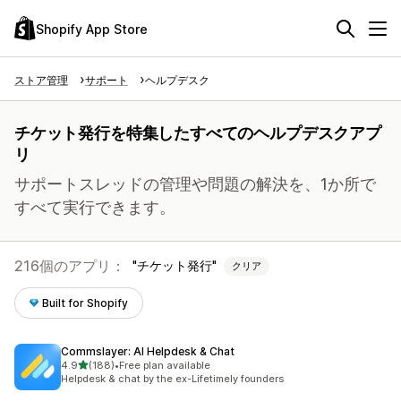
Shopify App Store
ストア管理
サポート
ヘルプデスク
チケット発行を特集したすべてのヘルプデスクアプ
リ
サポートスレッドの管理や問題の解決を、1か所で
すべて実行できます。
216個のアプリ：
チケット発行
クリア
Built for Shopify
Commslayer: AI Helpdesk & Chat
5つ星中
4.9
(188)
•
Free plan available
合計レビュー数：188件
Helpdesk & chat by the ex-Lifetimely founders