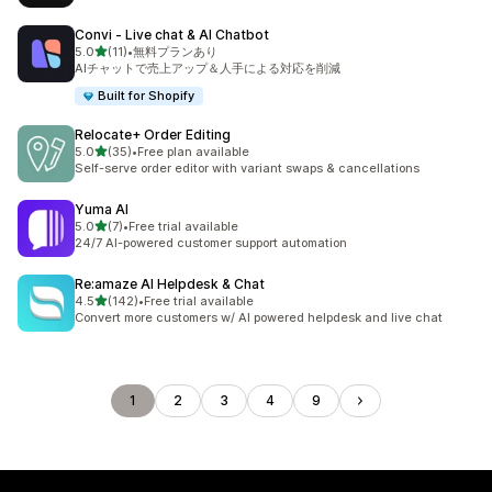
Convi ‑ Live chat & AI Chatbot
5つ星中
5.0
(11)
•
無料プランあり
合計レビュー数：11件
AIチャットで売上アップ＆人手による対応を削減
Built for Shopify
Relocate+ Order Editing
5つ星中
5.0
(35)
•
Free plan available
合計レビュー数：35件
Self-serve order editor with variant swaps & cancellations
Yuma AI
5つ星中
5.0
(7)
•
Free trial available
合計レビュー数：7件
24/7 AI-powered customer support automation
Re:amaze AI Helpdesk & Chat
5つ星中
4.5
(142)
•
Free trial available
合計レビュー数：142件
Convert more customers w/ AI powered helpdesk and live chat
1
2
3
4
9