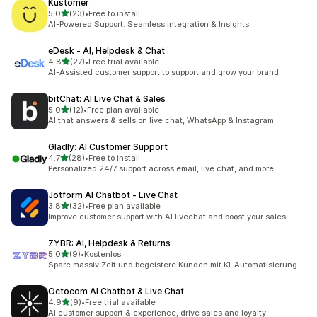
Kustomer
5つ星中
5.0
(23)
•
Free to install
合計レビュー数：23件
AI-Powered Support: Seamless Integration & Insights
eDesk ‑ AI, Helpdesk & Chat
5つ星中
4.8
(27)
•
Free trial available
合計レビュー数：27件
AI-Assisted customer support to support and grow your brand
bitChat: AI Live Chat & Sales
5つ星中
5.0
(12)
•
Free plan available
合計レビュー数：12件
AI that answers & sells on live chat, WhatsApp & Instagram
Gladly: AI Customer Support
5つ星中
4.7
(28)
•
Free to install
合計レビュー数：28件
Personalized 24/7 support across email, live chat, and more.
Jotform AI Chatbot ‑ Live Chat
5つ星中
3.8
(32)
•
Free plan available
合計レビュー数：32件
Improve customer support with AI livechat and boost your sales
ZYBR: AI, Helpdesk & Returns
5つ星中
5.0
(9)
•
Kostenlos
合計レビュー数：9件
Spare massiv Zeit und begeistere Kunden mit KI-Automatisierung
Octocom AI Chatbot & Live Chat
5つ星中
4.9
(9)
•
Free trial available
合計レビュー数：9件
AI customer support & experience, drive sales and loyalty