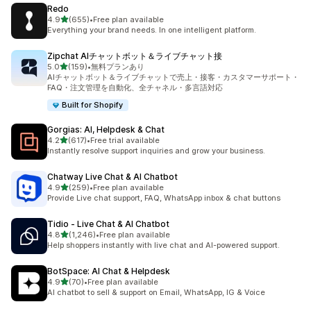
Redo
5つ星中
4.9
(655)
•
Free plan available
合計レビュー数：655件
Everything your brand needs. In one intelligent platform.
Zipchat AIチャットボット＆ライブチャット接
5つ星中
5.0
(159)
•
無料プランあり
合計レビュー数：159件
AIチャットボット＆ライブチャットで売上・接客・カスタマーサポート・
FAQ・注文管理を自動化、全チャネル・多言語対応
Built for Shopify
Gorgias: AI, Helpdesk & Chat
5つ星中
4.2
(617)
•
Free trial available
合計レビュー数：617件
Instantly resolve support inquiries and grow your business.
Chatway Live Chat & AI Chatbot
5つ星中
4.9
(259)
•
Free plan available
合計レビュー数：259件
Provide Live chat support, FAQ, WhatsApp inbox & chat buttons
Tidio ‑ Live Chat & AI Chatbot
5つ星中
4.8
(1,246)
•
Free plan available
合計レビュー数：1246件
Help shoppers instantly with live chat and AI-powered support.
BotSpace: AI Chat & Helpdesk
5つ星中
4.9
(70)
•
Free plan available
合計レビュー数：70件
AI chatbot to sell & support on Email, WhatsApp, IG & Voice