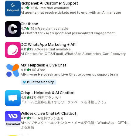
Richpanel: AI Customer Support
5つ星中
4.7
(121)
•
Free trial available
合計レビュー数：121件
AI agents that resolve tickets end to end, with an AI manager
Chatbase
5つ星中
4.7
(19)
•
Free plan available
合計レビュー数：19件
AI chatbot for 24/7 support and personalized engagement
DC: WhatsApp Marketing + API
5つ星中
4.8
(207)
•
Free trial available
合計レビュー数：207件
AI Chatbot for IG/FB/Email, WhatsApp Automation, Cart Recovery
MX: Helpdesk & Live Chat
5つ星中
4.6
(10)
•
Free
合計レビュー数：10件
All-in-one Helpdesk and Live Chat to power up support team
Built for Shopify
Crisp ‑ Helpdesk & AI Chatbot
5つ星中
4.9
(27)
•
無料プランあり
合計レビュー数：27件
「チームと顧客を魅了するワークスペースを体験しよう」
Willdesk: Live Chat&AI Chatbot
5つ星中
4.8
(355)
•
無料プランあり
合計レビュー数：355件
AIヘルプデスク・ヘルプセンター・メール受信箱・WhatsApp・GPT4に
よる変換