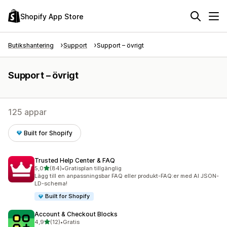
Shopify App Store
Butikshantering
Support
Support – övrigt
Support – övrigt
125 appar
Built for Shopify
Trusted Help Center & FAQ
av 5 stjärnor
5,0
(84)
•
Gratisplan tillgänglig
84 recensioner totalt
Lägg till en anpassningsbar FAQ eller produkt-FAQ:er med AI JSON-
LD-schema!
Built for Shopify
Account & Checkout Blocks
av 5 stjärnor
4,9
(12)
•
Gratis
12 recensioner totalt