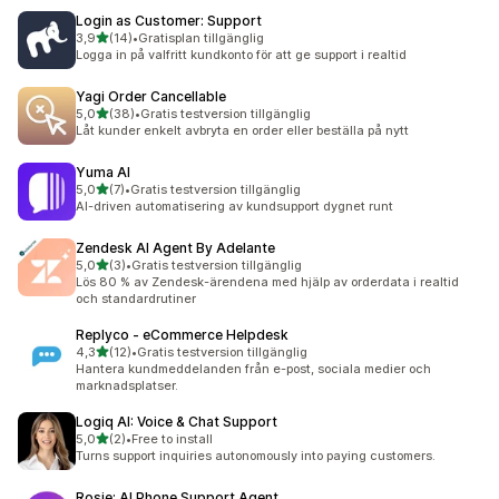
Login as Customer: Support
av 5 stjärnor
3,9
(14)
•
Gratisplan tillgänglig
14 recensioner totalt
Logga in på valfritt kundkonto för att ge support i realtid
Yagi Order Cancellable
av 5 stjärnor
5,0
(38)
•
Gratis testversion tillgänglig
38 recensioner totalt
Låt kunder enkelt avbryta en order eller beställa på nytt
Yuma AI
av 5 stjärnor
5,0
(7)
•
Gratis testversion tillgänglig
7 recensioner totalt
AI-driven automatisering av kundsupport dygnet runt
Zendesk AI Agent By Adelante
av 5 stjärnor
5,0
(3)
•
Gratis testversion tillgänglig
3 recensioner totalt
Lös 80 % av Zendesk-ärendena med hjälp av orderdata i realtid
och standardrutiner
Replyco ‑ eCommerce Helpdesk
av 5 stjärnor
4,3
(12)
•
Gratis testversion tillgänglig
12 recensioner totalt
Hantera kundmeddelanden från e-post, sociala medier och
marknadsplatser.
Logiq AI: Voice & Chat Support
av 5 stjärnor
5,0
(2)
•
Free to install
2 recensioner totalt
Turns support inquiries autonomously into paying customers.
Rosie: AI Phone Support Agent