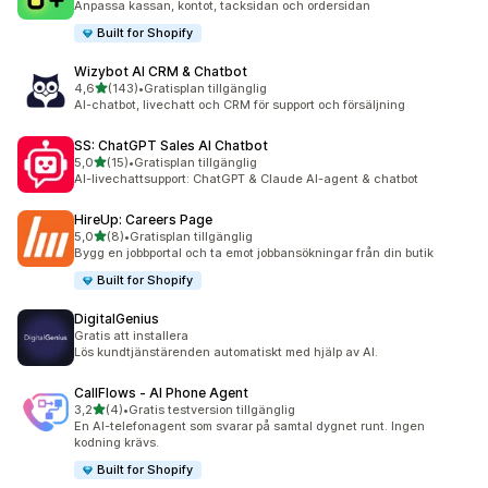
Anpassa kassan, kontot, tacksidan och ordersidan
Built for Shopify
Wizybot AI CRM & Chatbot
av 5 stjärnor
4,6
(143)
•
Gratisplan tillgänglig
143 recensioner totalt
AI-chatbot, livechatt och CRM för support och försäljning
SS: ChatGPT Sales AI Chatbot
av 5 stjärnor
5,0
(15)
•
Gratisplan tillgänglig
15 recensioner totalt
AI-livechattsupport: ChatGPT & Claude AI-agent & chatbot
HireUp: Careers Page
av 5 stjärnor
5,0
(8)
•
Gratisplan tillgänglig
8 recensioner totalt
Bygg en jobbportal och ta emot jobbansökningar från din butik
Built for Shopify
DigitalGenius
Gratis att installera
Lös kundtjänstärenden automatiskt med hjälp av AI.
CallFlows ‑ AI Phone Agent
av 5 stjärnor
3,2
(4)
•
Gratis testversion tillgänglig
4 recensioner totalt
En AI-telefonagent som svarar på samtal dygnet runt. Ingen
kodning krävs.
Built for Shopify