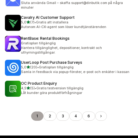
1 recensioner totalt
Sluta använda Gmail – skaffa support@dinbutik.com på några
minuter
Cavalry AI Customer Support
av 5 stjärnor
5,0
(7)
•
Gratis att installera
7 recensioner totalt
Autonom AI-CX-agent som löser kundtjänstärenden
RentBase: Rental Bookings
Gratisplan tillgänglig
Hantera tillgänglighet, depositioner, kontrakt och
uthyrningstillgångar.
UserLoop Post Purchase Surveys
av 5 stjärnor
5,0
(20)
•
Gratisplan tillgänglig
20 recensioner totalt
Samla in feedback via popup-fönster, e-post och enkäter i kassan
OC Product Enquiry
av 5 stjärnor
4,5
(5)
•
Gratis testversion tillgänglig
5 recensioner totalt
Låt kunder göra produktförfrågningar
1
2
3
4
6