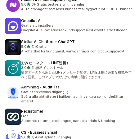
av 5 stjärnor
5,0
(3)
•
Gratis testversion tillgänglig
3 recensioner totalt
AI-telefonagent som löser kundsamtal dygnet runt. 1 900+ kunder.
Onepilot AI
Gratis att installera
Onepilot AI automatiserar kundsupport med exakta arbetsflöden
Stellar AI Chatbot + ChatGPT
av 5 stjärnor
5,0
(1)
•
Gratis
1 recensioner totalt
AI-chattbot för kundtjänst, vanliga frågor och produktupptäckt
おみせコネクト（LINE連携）
av 5 stjärnor
3,0
(1)
•
無料インストール
1 recensioner totalt
顧客データを活用したLINEメッセージ配信。LINE連携に必要な機能をす
べて搭載。このアプリ1つだけで簡単に開始できます。
Adminlog ‑ Audit Trail
Gratis testversion tillgänglig
Spåra alla aktiviteter i butiken, adminverktyg som underlättar
arbetet.
Recustomer
Free
Automate returns, exchanges, cancels, trials & tracking
CS ‑ Business Email
av 5 stjärnor
5,0
(1)
•
Gratisplan tillgänglig