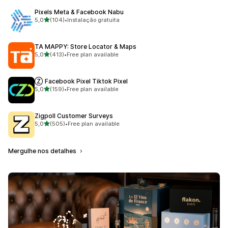
Pixels Meta & Facebook Nabu
de 5 estrelas
5,0
(104)
•
Instalação gratuita
104 total de avaliações
TA MAPPY: Store Locator & Maps
de 5 estrelas
5,0
(413)
•
Free plan available
413 total de avaliações
Ⓩ Facebook Pixel Tiktok Pixel
de 5 estrelas
5,0
(159)
•
Free plan available
159 total de avaliações
Zigpoll Customer Surveys
de 5 estrelas
5,0
(505)
•
Free plan available
505 total de avaliações
Mergulhe nos detalhes