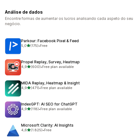
Análise de dados
Encontre formas de aumentar os lucros analisando cada aspeto do seu
negócio.
Parkour: Facebook Pixel & Feed
de 5 estrelas
5,0
(175)
•
Free
175 total de avaliações
Propel Replay, Survey, Heatmap
de 5 estrelas
4,9
(600)
•
Free plan available
600 total de avaliações
MIDA Replay, Heatmap & Insight
de 5 estrelas
4,9
(471)
•
Free plan available
471 total de avaliações
IndexGPT: AI SEO for ChatGPT
de 5 estrelas
4,9
(118)
•
Free plan available
118 total de avaliações
Microsoft Clarity: AI Insights
de 5 estrelas
4,6
(1.825)
•
Free
1825 total de avaliações