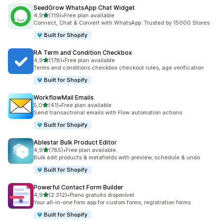
SeedGrow WhatsApp Chat Widget
de 5 estrelas
4,9
(119)
•
Free plan available
119 total de avaliações
Connect, Chat & Convert with WhatsApp. Trusted by 15000 Stores
Built for Shopify
RA Term and Condition Checkbox
de 5 estrelas
4,9
(178)
•
Free plan available
178 total de avaliações
Terms and conditions checkbox checkout rules, age verification
Built for Shopify
WorkflowMail Emails
de 5 estrelas
5,0
(41)
•
Free plan available
41 total de avaliações
Send transactional emails with Flow automation actions
Built for Shopify
Ablestar Bulk Product Editor
de 5 estrelas
4,9
(785)
•
Free plan available
785 total de avaliações
Bulk edit products & metafields with preview, schedule & undo
Built for Shopify
Powerful Contact Form Builder
de 5 estrelas
4,9
(2.312)
•
Plano gratuito disponível
2312 total de avaliações
Your all-in-one form app for custom forms, registration forms
Built for Shopify