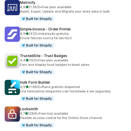
Matrixify
de 5 estrelas
4,9
(1.363)
•
Free plan available
1363 total de avaliações
Import, Export, Update and Migrate your store data in bulk
Built for Shopify
Simple Invoice ‑ Order Printer
de 5 estrelas
4,9
(412)
•
Instalação gratuita
412 total de avaliações
Enviar faturas nunca foi tão fácil.
Built for Shopify
TrustedSite ‑ Trust Badges
de 5 estrelas
4,4
(153)
•
Free plan available
153 total de avaliações
Earn and display trust badges to boost sales
Built for Shopify
Hulk Form Builder
de 5 estrelas
4,9
(1.885)
•
Plano gratuito disponível
1885 total de avaliações
Crie formulários elegantes com facilidade e em segundos.
Built for Shopify
Locksmith
de 5 estrelas
4,7
(286)
•
Free trial available
286 total de avaliações
Flexible access control for the Online Store channel
Built for Shopify