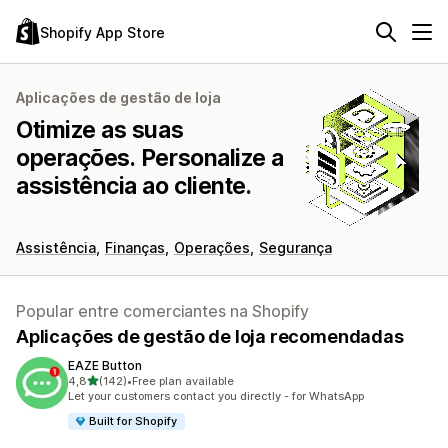
Shopify App Store
Aplicações de gestão de loja
Otimize as suas
operações. Personalize a
assistência ao cliente.
Assistência
Finanças
Operações
Segurança
Popular entre comerciantes na Shopify
Aplicações de gestão de loja recomendadas
EAZE Button
de 5 estrelas
4,8
(142)
•
Free plan available
142 total de avaliações
Let your customers contact you directly - for WhatsApp
Built for Shopify