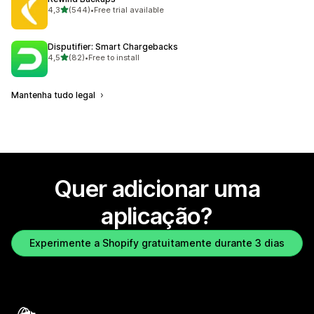
de 5 estrelas
4,3
(544)
•
Free trial available
544 total de avaliações
Disputifier: Smart Chargebacks
de 5 estrelas
4,5
(82)
•
Free to install
82 total de avaliações
Mantenha tudo legal
Quer adicionar uma
aplicação?
Experimente a Shopify gratuitamente durante 3 dias