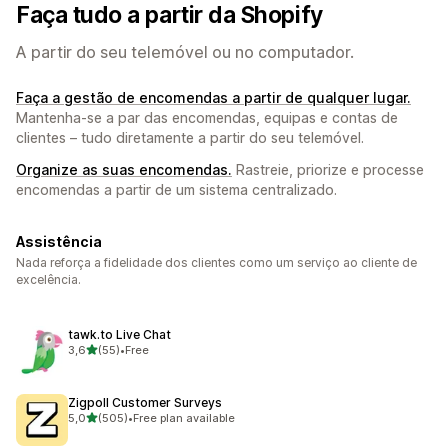
Faça tudo a partir da Shopify
A partir do seu telemóvel ou no computador.
Faça a gestão de encomendas a partir de qualquer lugar.
Mantenha-se a par das encomendas, equipas e contas de
clientes – tudo diretamente a partir do seu telemóvel.
Organize as suas encomendas.
Rastreie, priorize e processe
encomendas a partir de um sistema centralizado.
Assistência
Nada reforça a fidelidade dos clientes como um serviço ao cliente de
excelência.
tawk.to Live Chat
de 5 estrelas
3,6
(55)
•
Free
55 total de avaliações
Zigpoll Customer Surveys
de 5 estrelas
5,0
(505)
•
Free plan available
505 total de avaliações