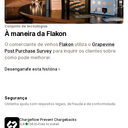
Conjunto de tecnologias
À maneira da Flakon
O comerciante de vinhos
Flakon
utiliza o
Grapevine
Post Purchase Survey
para inquirir os clientes sobre
como pode melhorar.
Desengarrafe esta história
Segurança
Obtenha ajuda com requisitos legais, de fraude e de conformidade.
Chargeflow Prevent Chargebacks
de 5 estrelas
4,8
(363)
•
Free to install
363 total de avaliações