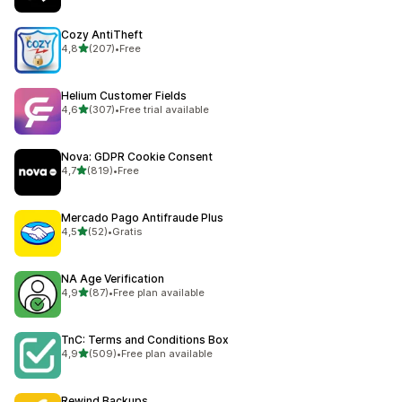
Cozy AntiTheft
de 5 estrelas
4,8
(207)
•
Free
207 total de avaliações
Helium Customer Fields
de 5 estrelas
4,6
(307)
•
Free trial available
307 total de avaliações
Nova: GDPR Cookie Consent
de 5 estrelas
4,7
(819)
•
Free
819 total de avaliações
Mercado Pago Antifraude Plus
de 5 estrelas
4,5
(52)
•
Gratis
52 total de avaliações
NA Age Verification
de 5 estrelas
4,9
(87)
•
Free plan available
87 total de avaliações
TnC: Terms and Conditions Box
de 5 estrelas
4,9
(509)
•
Free plan available
509 total de avaliações
Rewind Backups