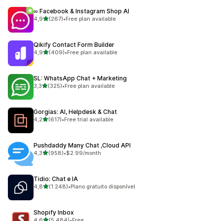
∞ Facebook & Instagram Shop AI
de 5 estrelas
4,9
(267)
•
Free plan available
267 total de avaliações
Qikify Contact Form Builder
de 5 estrelas
4,9
(409)
•
Free plan available
409 total de avaliações
SL: WhatsApp Chat + Marketing
de 5 estrelas
3,3
(325)
•
Free plan available
325 total de avaliações
Gorgias: AI, Helpdesk & Chat
de 5 estrelas
4,2
(617)
•
Free trial available
617 total de avaliações
Pushdaddy Many Chat ,Cloud API
de 5 estrelas
4,3
(958)
•
$2.99/month
958 total de avaliações
Tidio: Chat e IA
de 5 estrelas
4,8
(1.248)
•
Plano gratuito disponível
1248 total de avaliações
Shopify Inbox
de 5 estrelas
4,6
(5.484)
•
Free