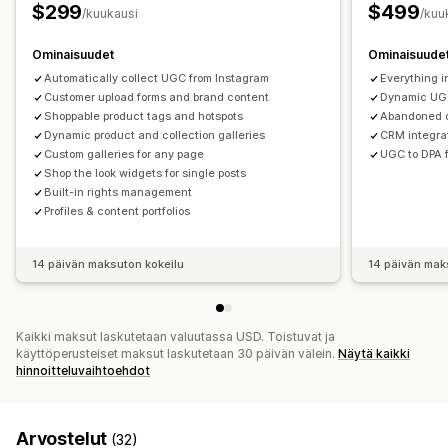
$299
$499
Analytiikka
/kuukausi
/kuu
Sitoutumisen seuranta
Konversioseuranta
Ominaisuudet
Ominaisuude
Automatically collect UGC from Instagram
Everything i
Customer upload forms and brand content
Dynamic UGC
Shoppable product tags and hotspots
Abandoned c
Dynamic product and collection galleries
CRM integrat
Custom galleries for any page
UGC to DPA f
Shop the look widgets for single posts
Built-in rights management
Profiles & content portfolios
14 päivän maksuton kokeilu
14 päivän mak
Kaikki maksut laskutetaan valuutassa USD. Toistuvat ja
käyttöperusteiset maksut laskutetaan 30 päivän välein.
Näytä kaikki
hinnoitteluvaihtoehdot
Arvostelut
(32)