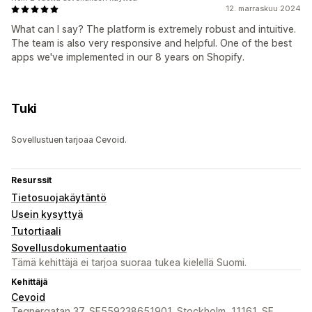
12. marraskuu 2024
What can I say? The platform is extremely robust and intuitive.
The team is also very responsive and helpful. One of the best
apps we've implemented in our 8 years on Shopify.
Tuki
Sovellustuen tarjoaa Cevoid.
Resurssit
Tietosuojakäytäntö
Usein kysyttyä
Tutortiaali
Sovellusdokumentaatio
Tämä kehittäjä ei tarjoa suoraa tukea kielellä Suomi.
Kehittäjä
Cevoid
Tegnergatan 37, SE559238651901, Stockholm, 11161, SE