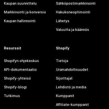
Kaupan suunnittelu
Sähköpostimarkkinointi
Markkinointi ja konversio
Hakukoneoptimointi
Kaupan hallinnointi
Lähetys
Valuutta ja käännös
Resurssit
Shopify
Shopifyn ohjekeskus
Tietoja
API-dokumentaatio
Uramahdollisuudet
Shopify-yhteisö
Sijoittajat
Shopify-blogi
Lehdistö ja media
Tutkimus
Kumppanit
Affiliate-kumppanit