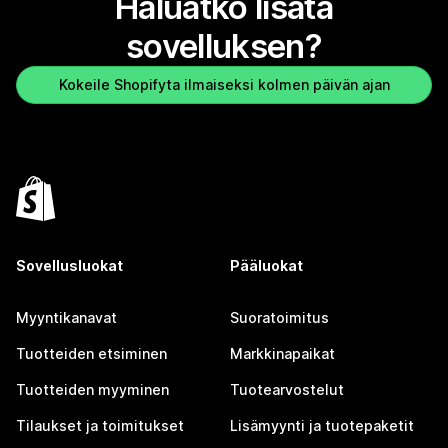
Haluatko lisätä
sovelluksen?
Kokeile Shopifyta ilmaiseksi kolmen päivän ajan
Sovellusluokat
Pääluokat
Myyntikanavat
Suoratoimitus
Tuotteiden etsiminen
Markkinapaikat
Tuotteiden myyminen
Tuotearvostelut
Tilaukset ja toimitukset
Lisämyynti ja tuotepaketit