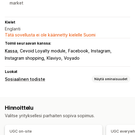
market
Kielet
Englanti
Tätä sovellusta ei ole käännetty kielelle Suomi
Toimii seuraavan kanssa:
Kassa
Cevoid Loyalty module
Facebook
Instagram
Instagram shopping
Klaviyo
Voyado
Luokat
Sosiaalinen todiste
Näytä ominaisuudet
Sisältötyypit
UGC
Kuvat
Videot
Kelat
Aihetunnisteet
Hinnoittelu
Näyttövaihtoehdot
Valitse yrityksellesi parhaiten sopiva sopimus.
Monikielisyys
Ostoa tarjoavat syötteet
Mukautetut pohjat
Sosiaalisen median linkit
UGC on-site
UGC everywh