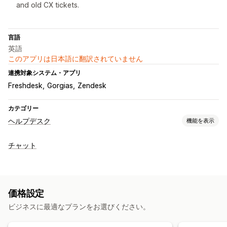
and old CX tickets.
言語
英語
このアプリは日本語に翻訳されていません
連携対象システム・アプリ
Freshdesk
Gorgias
Zendesk
カテゴリー
ヘルプデスク
機能を表示
チャネル
チャット
メール
チャットボット
セルフサービス
ヘルプセンター
お問い合わせフォーム
よくある質問
ワークフローのオートメーション
価格設定
自動返信
AI応答
チケット発行
ルールベースのトリガー
ビジネスに最適なプランをお選びください。
エスカレーション
注文追跡
お客様への通知
分析