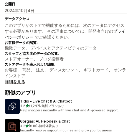
公開日
2024年10月4日
データアクセス
このアプリがストアで機能するためには、次のデータにアクセス
する必要があります。 その理由については、開発者向けの
プライ
バシーポリシー
でご確認ください。
お客様データの閲覧:
機微データ、 デバイスとアクティビティのデータ
スタッフと協力者のデータの閲覧:
ストアオーナー、 ブログ投稿者
ストアデータを表示および編集:
お客様、 商品、 注文、 ディスカウント、 ギフトカード、 オンラ
インストア
詳細を見る
類似のアプリ
Tidio ‑ Live Chat & AI Chatbot
5つ星中
4.8
(1,247)
•
無料プランあり
合計レビュー数：1247件
Help shoppers instantly with live chat and AI-powered support.
Gorgias: AI, Helpdesk & Chat
5つ星中
4.2
(618)
•
無料体験あり
合計レビュー数：618件
Instantly resolve support inquiries and grow your business.