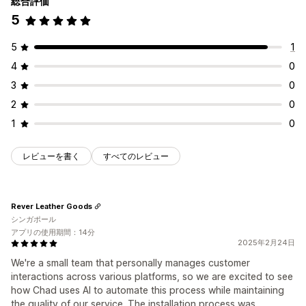
総合評価
5
5
1
4
0
3
0
2
0
1
0
レビューを書く
すべてのレビュー
Rever Leather Goods
シンガポール
アプリの使用期間：14分
2025年2月24日
We're a small team that personally manages customer
interactions across various platforms, so we are excited to see
how Chad uses AI to automate this process while maintaining
the quality of our service. The installation process was