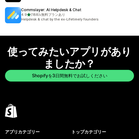
Commslayer: AI Helpdesk & Chat
5つ星中
4.9
(188)
•
無料プランあり
合計レビュー数：188件
Helpdesk & chat by the ex-Lifetimely founders
使ってみたいアプリがあり
ましたか？
Shopifyを3日間無料でお試しください
アプリカテゴリー
トップカテゴリー