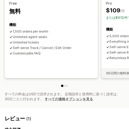
Free
Pro
$109
無料
/月
または$912/
機能
機能
1,500 orders per month
5,000 order
Unlimited agent seats
Everything in
Unlimited tickets
Self-serve E
Self-serve Track / Cancel / Edit Order
Self-serve 
Customizable FAQ
Returnless 
30日間の無料
すべての料金はUSDで請求されます。 定期請求と使用料に基づく請求は、
30日ごとに行われます。
すべての価格オプションを見る
レビュー
(1)