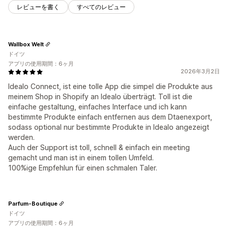
レビューを書く
すべてのレビュー
Wallbox Welt
ドイツ
アプリの使用期間：6ヶ月
2026年3月2日
Idealo Connect, ist eine tolle App die simpel die Produkte aus
meinem Shop in Shopify an Idealo überträgt. Toll ist die
einfache gestaltung, einfaches Interface und ich kann
bestimmte Produkte einfach entfernen aus dem Dtaenexport,
sodass optional nur bestimmte Produkte in Idealo angezeigt
werden.
Auch der Support ist toll, schnell & einfach ein meeting
gemacht und man ist in einem tollen Umfeld.
100%ige Empfehlun für einen schmalen Taler.
Parfum-Boutique
ドイツ
アプリの使用期間：6ヶ月