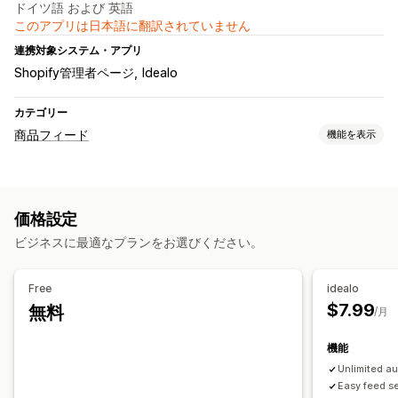
ドイツ語 および 英語
このアプリは日本語に翻訳されていません
連携対象システム・アプリ
Shopify管理者ページ
Idealo
カテゴリー
商品フィード
機能を表示
フィードのカスタマイズ
複数言語
価格設定
フィード管理
ビジネスに最適なプランをお選びください。
商品の同期
リアルタイム更新
スケジュールによる同期
商品セレクション
Free
idealo
$7.99
無料
/月
機能
Unlimited au
Easy feed s