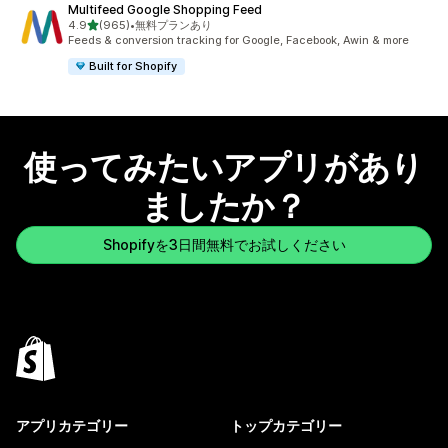
Multifeed Google Shopping Feed
5つ星中
4.9
(965)
•
無料プランあり
合計レビュー数：965件
Feeds & conversion tracking for Google, Facebook, Awin & more
Built for Shopify
使ってみたいアプリがあり
ましたか？
Shopifyを3日間無料でお試しください
アプリカテゴリー
トップカテゴリー