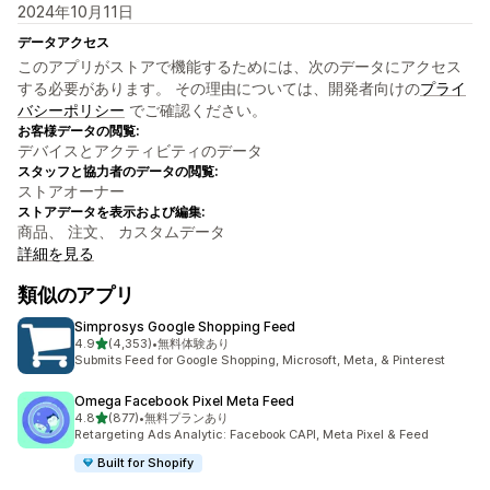
2024年10月11日
データアクセス
このアプリがストアで機能するためには、次のデータにアクセス
する必要があります。 その理由については、開発者向けの
プライ
バシーポリシー
でご確認ください。
お客様データの閲覧:
デバイスとアクティビティのデータ
スタッフと協力者のデータの閲覧:
ストアオーナー
ストアデータを表示および編集:
商品、 注文、 カスタムデータ
詳細を見る
類似のアプリ
Simprosys Google Shopping Feed
5つ星中
4.9
(4,353)
•
無料体験あり
合計レビュー数：4353件
Submits Feed for Google Shopping, Microsoft, Meta, & Pinterest
Omega Facebook Pixel Meta Feed
5つ星中
4.8
(877)
•
無料プランあり
合計レビュー数：877件
Retargeting Ads Analytic: Facebook CAPI, Meta Pixel & Feed
Built for Shopify