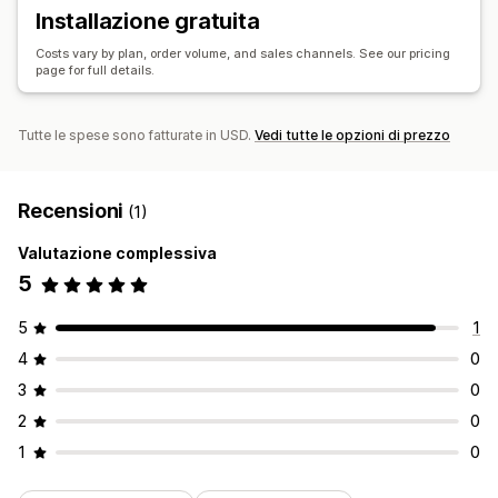
Installazione gratuita
Gestione delle spedizioni
Costs vary by plan, order volume, and sales channels. See our pricing
Sincronizzazione degli ordini
page for full details.
Tutte le spese sono fatturate in USD.
Vedi tutte le opzioni di prezzo
Recensioni
(1)
Valutazione complessiva
5
5
1
4
0
3
0
2
0
1
0