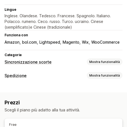
Lingue
Inglese. Olandese. Tedesco. Francese. Spagnolo. Italiano.
Polacco. rumeno. Ceco. russo. Turco. ucraino. Cinese
(semplificato)e Cinese (tradizionale)
Funziona con
Amazon
bol.com
Lightspeed
Magento
Wix
WooCommerce
Categorie
Sincronizzazione scorte
Mostra funzionalità
Tipo di sincronizzazione
Spedizione
Mostra funzionalità
Ordini
Dettagli del prodotto
Varianti
SKU
Codici a barre
Etichette e imballaggio
Multicanale
Automatica
In blocco
In tempo reale
Creazione di etichette
Stampa in blocco
Notifiche e report
Prezzi
Convalida degli indirizzi
Documenti di trasporto
Avvisi automatici
Aggiornamenti sugli ordini
Scegli il piano più adatto alla tua attività.
Imballaggio
Scansione di codici a barre
Avvisi via email
Avvisi sulle scorte
Avvisi di scorte ridotte
Elenchi di evasione
Regole di spedizione
Importazione ed esportazione di dati
Free
Sincronizzazione degli ordini
Selezione del corriere