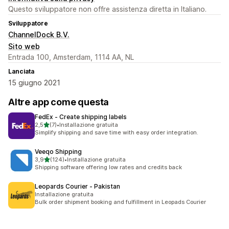
Questo sviluppatore non offre assistenza diretta in Italiano.
Sviluppatore
ChannelDock B.V.
Sito web
Entrada 100, Amsterdam, 1114 AA, NL
Lanciata
15 giugno 2021
Altre app come questa
FedEx ‑ Create shipping labels
stelle su 5
2,5
(7)
•
Installazione gratuita
7 recensioni totali
Simplify shipping and save time with easy order integration.
Veeqo Shipping
stelle su 5
3,9
(124)
•
Installazione gratuita
124 recensioni totali
Shipping software offering low rates and credits back
Leopards Courier ‑ Pakistan
Installazione gratuita
Bulk order shipment booking and fulfillment in Leopads Courier