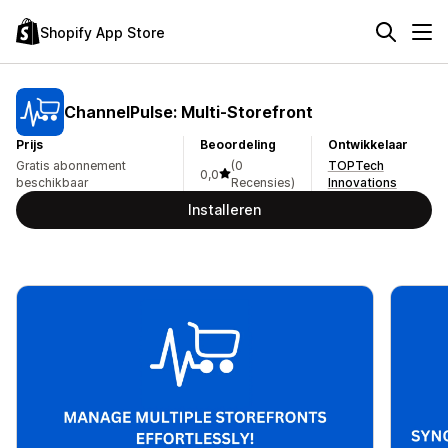
Shopify App Store
ChannelPulse: Multi‑Storefront
Prijs
Beoordeling
Ontwikkelaar
Gratis abonnement
(0
TOPTech
0,0
beschikbaar
Recensies)
Innovations
Installeren