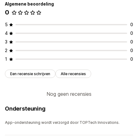
Algemene beoordeling
0
5
0
4
0
3
0
2
0
1
0
Een recensie schrijven
Alle recensies
Nog geen recensies
Ondersteuning
App-ondersteuning wordt verzorgd door TOPTech Innovations.