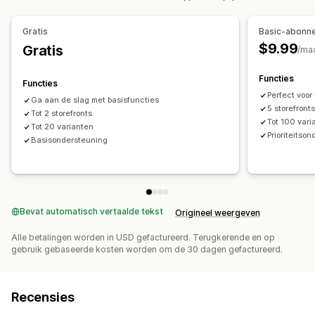
Gratis
Basic-abonn
$9.99
Gratis
/ma
Functies
Functies
Perfect voor
Ga aan de slag met basisfuncties
5 storefront
Tot 2 storefronts
Tot 100 vari
Tot 20 varianten
Prioriteitso
Basisondersteuning
Bevat automatisch vertaalde tekst
Origineel weergeven
Alle betalingen worden in USD gefactureerd. Terugkerende en op
gebruik gebaseerde kosten worden om de 30 dagen gefactureerd.
Recensies