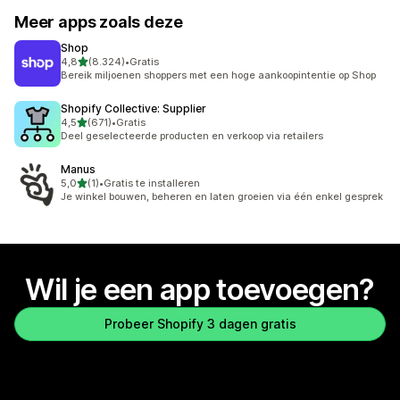
Meer apps zoals deze
Shop
van 5 sterren
4,8
(8.324)
•
Gratis
8324 recensies in totaal
Bereik miljoenen shoppers met een hoge aankoopintentie op Shop
Shopify Collective: Supplier
van 5 sterren
4,5
(671)
•
Gratis
671 recensies in totaal
Deel geselecteerde producten en verkoop via retailers
Manus
van 5 sterren
5,0
(1)
•
Gratis te installeren
1 recensies in totaal
Je winkel bouwen, beheren en laten groeien via één enkel gesprek
Wil je een app toevoegen?
Probeer Shopify 3 dagen gratis