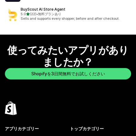
BuyScout AI Store Agent
5つ星中
5.0
(22)
•
無料プランあり
合計レビュー数：22件
Sells and supports every shopper, before and after checkout.
使ってみたいアプリがあり
ましたか？
Shopifyを3日間無料でお試しください
アプリカテゴリー
トップカテゴリー