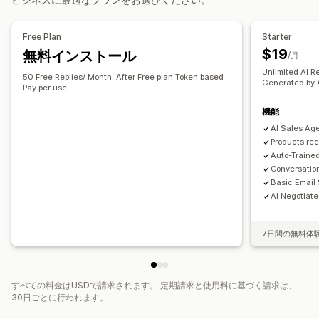
オファーとおすすめ
クイック返信
リクエストのレビュー
配送アラート
注文の更新
商品アドオン
おすすめ商品
よく同時購入される商品
クロスセル
アップセル
アンケート
Free Plan
Starter
段階的ディスカウント
AIによるおすすめ
$19
無料インストール
/月
カスタマイズ
Unlimited AI R
分析
色とフォント
絵文字とスタンプ
チャットウィンドウ
営業時間
50 Free Replies/ Month. After Free plan Token based
Generated by 
Pay per use
コンバージョン率
おすすめ情報のパフォーマンス
ウェルカムメッセージ
チャットボタン
タグ付け
機能
チャットの割り当て
チャットフロー
エージェントのアバター
AI Sales Age
Products re
Auto-Traine
Conversatio
Basic Email
AI Negotiate
7日間の無料体
すべての料金はUSDで請求されます。 定期請求と使用料に基づく請求は、
30日ごとに行われます。