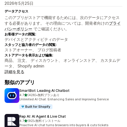
2026年5月25日
データアクセス
このアプリがストアで機能するためには、次のデータにアクセス
する必要があります。 その理由については、開発者向けの
プライ
バシーポリシー
でご確認ください。
お客様データの閲覧:
デバイスとアクティビティのデータ
スタッフと協力者のデータの閲覧:
ストアオーナー、 ブログ投稿者
ストアデータを表示および編集:
商品、 注文、 ディスカウント、 オンラインストア、 カスタムデ
ータ、 Shopify admin
詳細を見る
類似のアプリ
SmartBot: Leading AI Chatbot
5つ星中
4.7
(428)
•
無料プランあり
合計レビュー数：428件
Unlimited AI Chat: Enhancing Sales and Improving Service
Built for Shopify
Rep AI: AI Agent & Live Chat
5つ星中
4.7
(92)
•
無料インストール
合計レビュー数：92件
Proactive AI chat turns browsers into buyers & cuts tickets