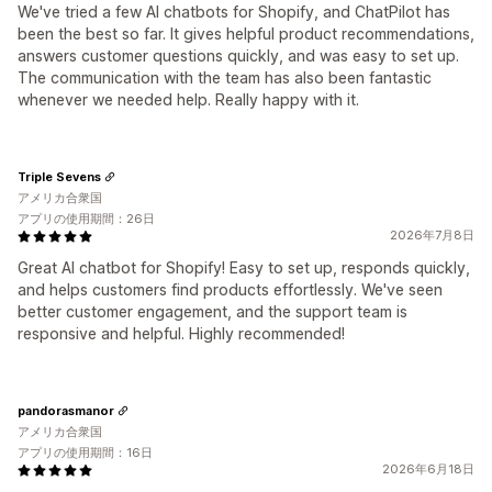
We've tried a few AI chatbots for Shopify, and ChatPilot has
been the best so far. It gives helpful product recommendations,
answers customer questions quickly, and was easy to set up.
The communication with the team has also been fantastic
whenever we needed help. Really happy with it.
Triple Sevens
アメリカ合衆国
アプリの使用期間：26日
2026年7月8日
Great AI chatbot for Shopify! Easy to set up, responds quickly,
and helps customers find products effortlessly. We've seen
better customer engagement, and the support team is
responsive and helpful. Highly recommended!
pandorasmanor
アメリカ合衆国
アプリの使用期間：16日
2026年6月18日