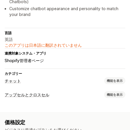
Chatbots)
Customize chatbot appearance and personality to match
your brand
言語
英語
このアプリは日本語に翻訳されていません
連携対象システム・アプリ
Shopify管理者ページ
カテゴリー
チャット
機能を表示
リアルタイムメッセージ
アップセルとクロスセル
機能を表示
AIチャットボット
ライブチャット
SMS
メールチャット
カスタマイズ
プッシュ通知
操作動向の追跡
エージェント分析
カートでのアップセル
商品ページでのアップセル
自動応答
価格設定
カートドロワー
ポップアップ
カスタムルール
ディスカウント
よくある質問
あいさつ
おすすめ商品
ビジネスに最適なプランをお選びください。