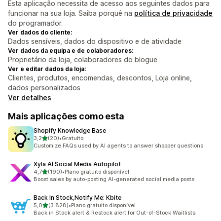
Esta aplicação necessita de acesso aos seguintes dados para
funcionar na sua loja. Saiba porquê na
política de privacidade
do programador.
Ver dados do cliente:
Dados sensíveis, dados do dispositivo e de atividade
Ver dados da equipa e de colaboradores:
Proprietário da loja, colaboradores do blogue
Ver e editar dados da loja:
Clientes, produtos, encomendas, descontos, Loja online,
dados personalizados
Ver detalhes
Mais aplicações como esta
Shopify Knowledge Base
de 5 estrelas
3,2
(20)
•
Gratuito
20 total de avaliações
Customize FAQs used by AI agents to answer shopper questions
Xyla AI Social Media Autopilot
de 5 estrelas
4,7
(190)
•
Plano gratuito disponível
190 total de avaliações
Boost sales by auto-posting AI-generated social media posts
Back In Stock,Notify Me: Kbite
de 5 estrelas
5,0
(3.828)
•
Plano gratuito disponível
3828 total de avaliações
Back in Stock alert & Restock alert for Out-of-Stock Waitlists