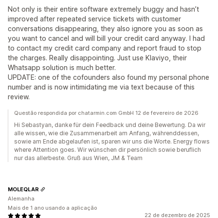
Not only is their entire software extremely buggy and hasn’t
improved after repeated service tickets with customer
conversations disappearing, they also ignore you as soon as
you want to cancel and will bill your credit card anyway. I had
to contact my credit card company and report fraud to stop
the charges. Really disappointing. Just use Klaviyo, their
Whatsapp solution is much better.
UPDATE: one of the cofounders also found my personal phone
number and is now intimidating me via text because of this
review.
Questão respondida por chatarmin.com GmbH 12 de fevereiro de 2026
Hi Sebastyan, danke für dein Feedback und deine Bewertung. Da wir
alle wissen, wie die Zusammenarbeit am Anfang, währenddessen,
sowie am Ende abgelaufen ist, sparen wir uns die Worte. Energy flows
where Attention goes. Wir wünschen dir persönlich sowie beruflich
nur das allerbeste. Gruß aus Wien, JM & Team
MOLEQLAR
Alemanha
Mais de 1 ano usando a aplicação
22 de dezembro de 2025