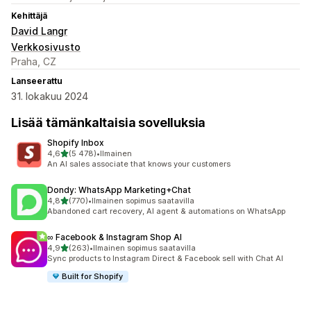
Kehittäjä
David Langr
Verkkosivusto
Praha, CZ
Lanseerattu
31. lokakuu 2024
Lisää tämänkaltaisia sovelluksia
Shopify Inbox
/ 5 tähteä
4,6
(5 478)
•
Ilmainen
5478 arvostelua yhteensä
An AI sales associate that knows your customers
Dondy: WhatsApp Marketing+Chat
/ 5 tähteä
4,8
(770)
•
Ilmainen sopimus saatavilla
770 arvostelua yhteensä
Abandoned cart recovery, AI agent & automations on WhatsApp
∞ Facebook & Instagram Shop AI
/ 5 tähteä
4,9
(263)
•
Ilmainen sopimus saatavilla
263 arvostelua yhteensä
Sync products to Instagram Direct & Facebook sell with Chat AI
Built for Shopify