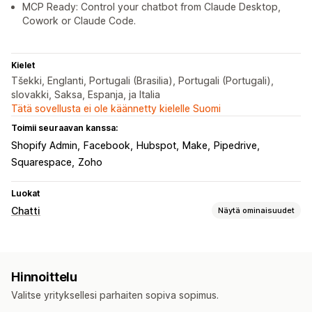
MCP Ready: Control your chatbot from Claude Desktop,
Cowork or Claude Code.
Kielet
Tšekki, Englanti, Portugali (Brasilia), Portugali (Portugali),
slovakki, Saksa, Espanja, ja Italia
Tätä sovellusta ei ole käännetty kielelle Suomi
Toimii seuraavan kanssa:
Shopify Admin
Facebook
Hubspot
Make
Pipedrive
Squarespace
Zoho
Luokat
Chatti
Näytä ominaisuudet
Reaaliaikaiset viestit
Tekoälychattibotit
Monikielisyys
Hinnoittelu
Asiakaspalvelijoiden analytiikka
Valitse yrityksellesi parhaiten sopiva sopimus.
Automaattiset vastaukset