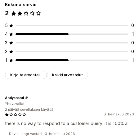
Kokonaisarvio
2
5
0
4
1
3
0
2
0
1
1
Kirjoita arvostelu
Kaikki arvostelut
Andyanand
Yhdysvallat
2 päivää sovelluksen käyttöä
8. heinäkuu 2026
there is no way to respond to a customer query. it is 100% ai
David Langr vastasi 10. heinäkuu 2026