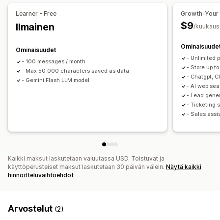
Alennukset
Usein kysyttyä
Tervehdykset
Learner - Free
Growth-Your
Tuotesuositukset
Pikavastaukset
Tilauspäivitykset
$9
Ilmainen
/kuukaus
Ristiinmyynti
Lisämyynti
Ominaisuude
Ominaisuudet
Mukautukset
- Unlimited 
- 100 messages / month
Väri ja fontti
Chatti-ikkuna
Tervetuloviestit
- Store up t
- Max 50 000 characters saved as data
Chattipainikkeet
Asiakaspalvelijan avatar
- Chatgpt, C
- Gemini Flash LLM model
- AI web se
- Lead gener
- Ticketing 
- Sales assi
Kaikki maksut laskutetaan valuutassa USD. Toistuvat ja
käyttöperusteiset maksut laskutetaan 30 päivän välein.
Näytä kaikki
hinnoitteluvaihtoehdot
Arvostelut
(2)