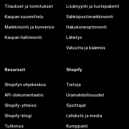
Tilaukset ja toimitukset
Lisämyynti ja tuotepaketit
Kaupan suunnittelu
Sähköpostimarkkinointi
Markkinointi ja konversio
Hakukoneoptimointi
Kaupan hallinnointi
Lähetys
Valuutta ja käännös
Resurssit
Shopify
Shopifyn ohjekeskus
Tietoja
API-dokumentaatio
Uramahdollisuudet
Shopify-yhteisö
Sijoittajat
Shopify-blogi
Lehdistö ja media
Tutkimus
Kumppanit