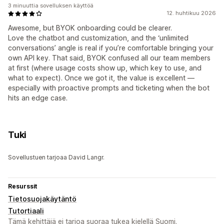
3 minuuttia sovelluksen käyttöä
12. huhtikuu 2026
Awesome, but BYOK onboarding could be clearer.
‎Love the chatbot and customization, and the ‘unlimited
conversations’ angle is real if you’re comfortable bringing your
own API key. That said, BYOK confused all our team members
at first (where usage costs show up, which key to use, and
what to expect). Once we got it, the value is excellent —
especially with proactive prompts and ticketing when the bot
hits an edge case.
Tuki
Sovellustuen tarjoaa David Langr.
Resurssit
Tietosuojakäytäntö
Tutortiaali
Tämä kehittäjä ei tarjoa suoraa tukea kielellä Suomi.