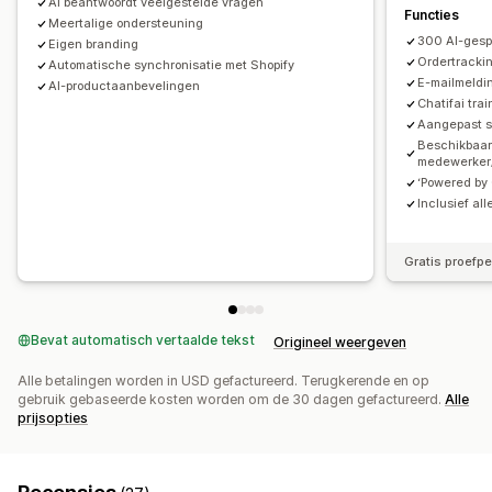
AI beantwoordt veelgestelde vragen
Functies
Welkomstberichten
Chatknoppen
Chatstromen
Meertalige ondersteuning
300 AI-gesp
Agentavatar
Eigen branding
Ordertracki
Automatische synchronisatie met Shopify
E-mailmeldi
AI-productaanbevelingen
Chatifai tra
Aangepast st
Beschikbaar
medewerker
‘Powered by 
Inclusief all
Gratis proefp
Bevat automatisch vertaalde tekst
Origineel weergeven
Alle betalingen worden in USD gefactureerd. Terugkerende en op
gebruik gebaseerde kosten worden om de 30 dagen gefactureerd.
Alle
prijsopties