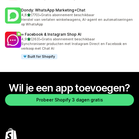
Dondy: WhatsApp Marketing+Chat
van 5 sterren
4,8
(770)
•
Gratis abonnement beschikbaar
770 recensies in totaal
Herstel van verlaten winkelwagens, AI-agent en automatiseringen
op WhatsApp
∞ Facebook & Instagram Shop AI
van 5 sterren
4,9
(263)
•
Gratis abonnement beschikbaar
263 recensies in totaal
Synchroniseer producten met Instagram Direct en Facebook en
verkoop met Chat AI
Built for Shopify
Wil je een app toevoegen?
Probeer Shopify 3 dagen gratis