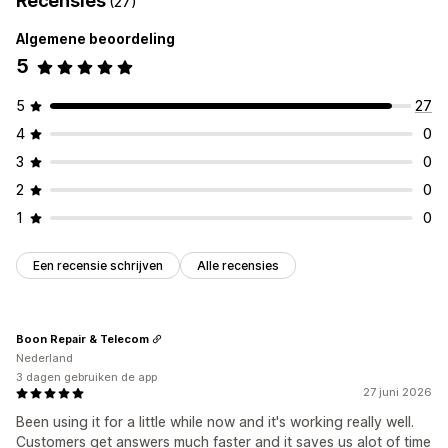
Recensies
(27)
Algemene beoordeling
5
5
27
4
0
3
0
2
0
1
0
Een recensie schrijven
Alle recensies
Boon Repair & Telecom
Nederland
3 dagen gebruiken de app
27 juni 2026
Been using it for a little while now and it's working really well.
Customers get answers much faster and it saves us alot of time