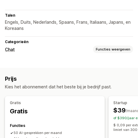
Talen
Engels, Duits, Nederlands, Spaans, Frans, Italiaans, Japans, en
Koreaans
Categorieën
Chat
Functies weergeven
Berichten versturen in real time
AI-chatbots
Live chat
E-mailchat
Meerdere talen
Prijs
Pushmeldingen
Klantinzichten
Kies het abonnement dat het beste bij je bedrijf past.
Geautomatiseerde antwoorden
Winkelwagenherstel
Kortingen
Veelgestelde vragen
Gratis
Startup
Begroetingen
Recensie-aanvragen
Verzendmeldingen
$39
Gratis
/maan
Updates van bestellingen
of $390/jaar 
$ 0,09 per ex
Functies
Aanpassing
limiet van 300
50 AI-gesprekken per maand
Kleur en lettertype
Emoji's en stickers
Chatvenster