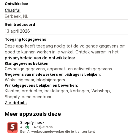
Ontwikkelaar
Chatifai
Eerbeek, NL
Geïntroduceerd
13 april 2026
Toegang tot gegevens
Deze app heeft toegang nodig tot de volgende gegevens om
goed te kunnen werken in je winkel. Ontdek waarom in het
privacybeleid van de ontwikkelaar
.
Klantgegevens bekijken:
Gevoelige gegevens, apparaat- en activiteitsgegevens
Gegevens van medewerkers en bijdragers bekijken:
Winkeleigenaar, blogbijdragers
Winkelgegevens bekijken en bewerken:
Klanten, producten, bestellingen, kortingen, Webshop,
Shopify-beheercentrum
Zie details
Meer apps zoals deze
Shopify Inbox
van 5 sterren
4,6
(5.479)
•
Gratis
5479 recensies in totaal
Een AI-verkoopmedewerker die je klanten kent