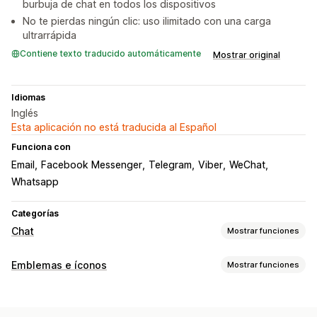
burbuja de chat en todos los dispositivos
No te pierdas ningún clic: uso ilimitado con una carga
ultrarrápida
Contiene texto traducido automáticamente
Mostrar original
Idiomas
Inglés
Esta aplicación no está traducida al Español
Funciona con
Email
Facebook Messenger
Telegram
Viber
WeChat
Whatsapp
Categorías
Chat
Mostrar funciones
Personalización
Emblemas e íconos
Mostrar funciones
Color y fuente
Mensajes de bienvenida
Botones del chat
Tipos de íconos
Asignación del chat
Avatar del agente
Personalizado
Redes sociales