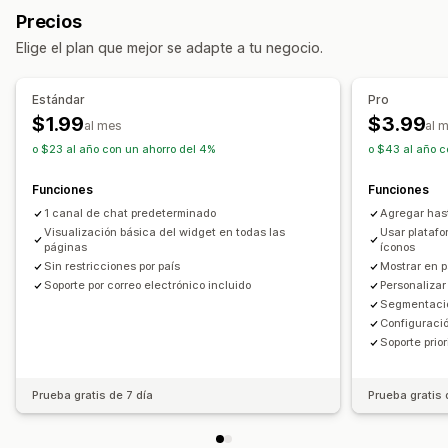
Precios
Personalización
Elige el plan que mejor se adapte a tu negocio.
Fondos
Bordes
Colores
Texto personalizado
Estilo
Tamaño
Información sobre herramientas
Estándar
Pro
Subida de archivos
Adaptación a dispositivos móviles
$1.99
$3.99
al mes
al 
o $23 al año con un ahorro del 4%
o $43 al año c
Posición del ícono
Posición manual
Páginas personalizadas
Funciones
Funciones
Página del carrito
Páginas de colecciones
Página de inicio
1 canal de chat predeterminado
Agregar has
Páginas de destino
Páginas de producto
Visualización básica del widget en todas las
Usar platafo
páginas
íconos
Sin restricciones por país
Mostrar en 
Soporte por correo electrónico incluido
Personalizar 
Segmentació
Configuraci
Soporte prior
Prueba gratis de 7 día
Prueba gratis 