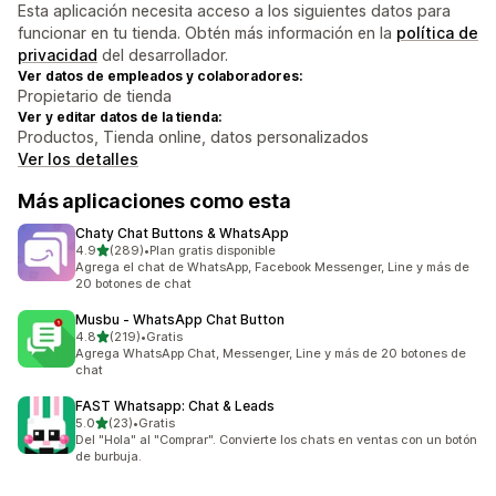
Esta aplicación necesita acceso a los siguientes datos para
funcionar en tu tienda. Obtén más información en la
política de
privacidad
del desarrollador.
Ver datos de empleados y colaboradores:
Propietario de tienda
Ver y editar datos de la tienda:
Productos, Tienda online, datos personalizados
Ver los detalles
Más aplicaciones como esta
Chaty Chat Buttons & WhatsApp
de 5 estrellas
4.9
(289)
•
Plan gratis disponible
289 reseñas en total
Agrega el chat de WhatsApp, Facebook Messenger, Line y más de
20 botones de chat
Musbu ‑ WhatsApp Chat Button
de 5 estrellas
4.8
(219)
•
Gratis
219 reseñas en total
Agrega WhatsApp Chat, Messenger, Line y más de 20 botones de
chat
FAST Whatsapp: Chat & Leads
de 5 estrellas
5.0
(23)
•
Gratis
23 reseñas en total
Del "Hola" al "Comprar". Convierte los chats en ventas con un botón
de burbuja.