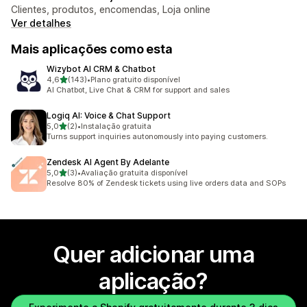
Clientes, produtos, encomendas, Loja online
Ver detalhes
Mais aplicações como esta
Wizybot AI CRM & Chatbot
de 5 estrelas
4,6
(143)
•
Plano gratuito disponível
143 total de avaliações
AI Chatbot, Live Chat & CRM for support and sales
Logiq AI: Voice & Chat Support
de 5 estrelas
5,0
(2)
•
Instalação gratuita
2 total de avaliações
Turns support inquiries autonomously into paying customers.
Zendesk AI Agent By Adelante
de 5 estrelas
5,0
(3)
•
Avaliação gratuita disponível
3 total de avaliações
Resolve 80% of Zendesk tickets using live orders data and SOPs
Quer adicionar uma
aplicação?