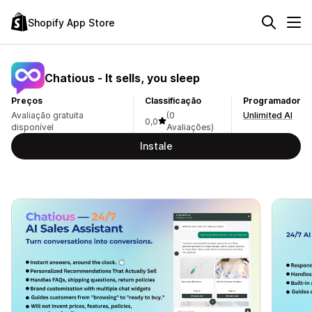
Shopify App Store
Chatious ‑ It sells, you sleep
Preços
Classificação
Programador
Avaliação gratuita
(0
Unlimited AI
0,0
disponível
Avaliações)
Instale