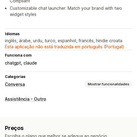
Compliant
Customizable chat launcher: Match your brand with two
widget styles
Idiomas
inglês, árabe, urdu, turco, espanhol, francês, hindie croata
Esta aplicação não está traduzida em português (Portugal)
Funciona com
chatgpt
claude
Categorias
Conversa
Mostrar funcionalidades
Mensagens em tempo real
Assistência - Outro
Bots de conversação com IA
Chat em tempo real
Multilingue
Informações sobre os clientes
Respostas automatizadas
Preços
Descontos
FAQ
Saudações
Recomendações de produtos
Escolha o plano que melhor se adequa ao negócio.