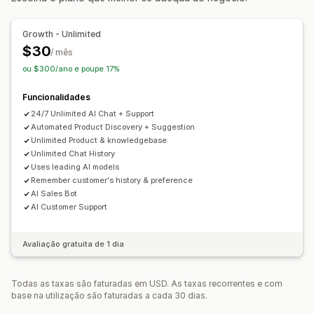
Respostas rápidas
Venda cruzada
Venda superior
Growth - Unlimited
Personalização
$30
/ mês
Cor e tipo de letra
Janela de conversa
ou $300/ano e poupe 17%
Mensagens de boas-vindas
Botões de conversa
Avatar de agente
Funcionalidades
24/7 Unlimited AI Chat + Support
Automated Product Discovery + Suggestion
Unlimited Product & knowledgebase
Unlimited Chat History
Uses leading AI models
Remember customer's history & preference
AI Sales Bot
AI Customer Support
Avaliação gratuita de 1 dia
Todas as taxas são faturadas em USD. As taxas recorrentes e com
base na utilização são faturadas a cada 30 dias.