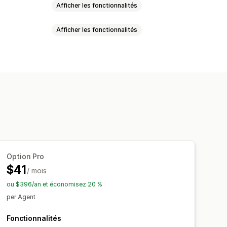
Afficher les fonctionnalités
Afficher les fonctionnalités
ravail automatisés
tations de fichiers
Multilingue
ets personnalisables
Multilingue
ions
Réponses rapides
Option Pro
Fenêtre de chat
$41
/ mois
l
Boutons du chat
Balisage
ou $396/an et économisez 20 %
ar d’agent
per Agent
Fonctionnalités