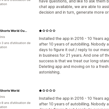
have questions, and like to ask them b
cation
chat app available, we are able to ass
decision and in turn, generate more or
Board Shorts World Outlet
Unis
Installed the app in 2016 - 10 Years a
 3 ans d’utilisation de
after 10 years of autobilling. Nobody 
cation
days to figure it out / reply to our m
in business for 21 years. And one of t
success is that we treat our long-sta
Deleting app and moving on to a fresh 
astonishing.
Shorts World
Unis
Installed the app in 2016 - 10 Years a
 8 ans d’utilisation de
after 10 years of autobilling. Nobody 
cation