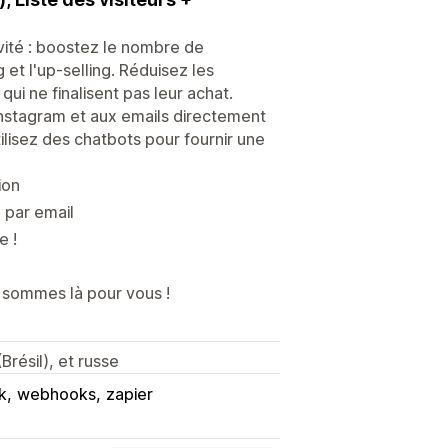
vité : boostez le nombre de
t l'up-selling. Réduisez les
ui ne finalisent pas leur achat.
nstagram et aux emails directement
ilisez des chatbots pour fournir une
ion
par email
e !
sommes là pour vous !
Brésil), et russe
k
webhooks
zapier