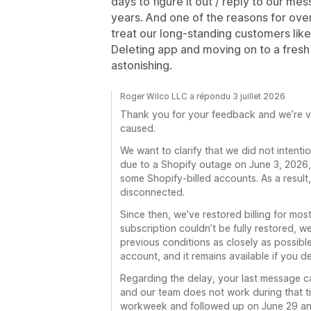
days to figure it out / reply to our me
years. And one of the reasons for ove
treat our long-standing customers lik
Deleting app and moving on to a fresh 
astonishing.
Roger Wilco LLC a répondu 3 juillet 2026
Thank you for your feedback and we’re very
caused.
We want to clarify that we did not intenti
due to a Shopify outage on June 3, 2026, 
some Shopify-billed accounts. As a result
disconnected.
Since then, we’ve restored billing for mos
subscription couldn’t be fully restored, w
previous conditions as closely as possibl
account, and it remains available if you d
Regarding the delay, your last message c
and our team does not work during that tim
workweek and followed up on June 29 and 