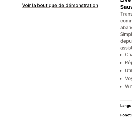
Voir la boutique de démonstration
Sauv
Trans
comma
aband
Simpl
depui
assis
Cha
Ré
Uti
Voy
Wi
Langu
Fonct