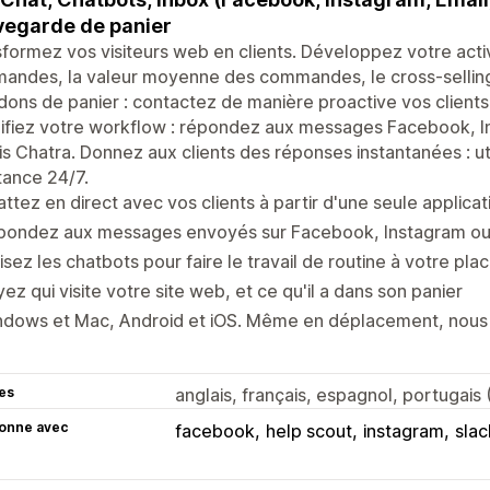
egarde de panier
formez vos visiteurs web en clients. Développez votre acti
ndes, la valeur moyenne des commandes, le cross-selling e
ons de panier : contactez de manière proactive vos clients q
ifiez votre workflow : répondez aux messages Facebook, I
s Chatra. Donnez aux clients des réponses instantanées : ut
tance 24/7.
ttez en direct avec vos clients à partir d'une seule applicat
pondez aux messages envoyés sur Facebook, Instagram ou 
lisez les chatbots pour faire le travail de routine à votre plac
ez qui visite votre site web, et ce qu'il a dans son panier
ndows et Mac, Android et iOS. Même en déplacement, nous 
es
anglais, français, espagnol, portugais (
ionne avec
facebook
help scout
instagram
slac