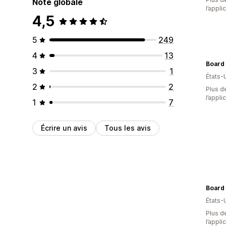
Note globale
l’appli
4,5
5
249
4
13
3
1
États-
2
2
Plus de
l’appli
1
7
Écrire un avis
Tous les avis
Board 
États-
Plus de
l’appli