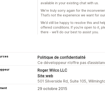
available in your existing chat with us.
We’re truly sorry again for the inconvenie
That’s not the experience we want for ou
We’d still be happy to resolve this and h
offered conditions. If you’re open to it, 
there - we’ll do our best to assist you.
urces
Politique de confidentialité
Ce développeur n’offre pas d’assistanc
oppeur
Roger Wilco LLC
Site web
501 Silverside Rd, Suite 105, Wilmingt
ment
29 octobre 2015