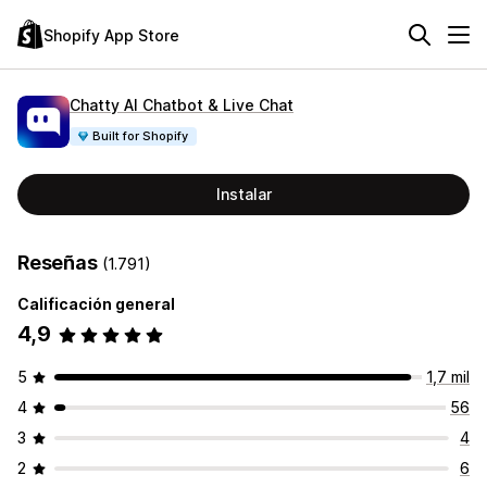
Shopify App Store
Chatty AI Chatbot & Live Chat
Built for Shopify
Instalar
Reseñas
(1.791)
Calificación general
4,9
5
1,7 mil
4
56
3
4
2
6