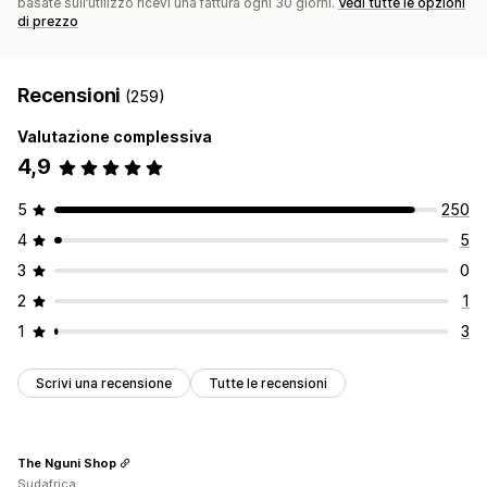
basate sull’utilizzo ricevi una fattura ogni 30 giorni.
Vedi tutte le opzioni
di prezzo
Recensioni
(259)
Valutazione complessiva
4,9
5
250
4
5
3
0
2
1
1
3
Scrivi una recensione
Tutte le recensioni
The Nguni Shop
Sudafrica