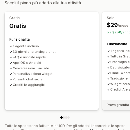
Scegli il piano più adatto alla tua attività.
Crittografia
Dati sui clienti
Automazione dei flussi di lavoro
Risposta automatica
Modelli di risposta
Risposte automatiche
Gratis
Solo
Risposte basate sull'IA
Biglietti
Casella di posta unificata
Recupero del carrello
Sconti
Domande frequenti
Saluti
$29
Gratis
/mese
Assegnazione automatica
Trigger basati su regole
Prodotti consigliati
Risposte rapide
o a $288/anno 
Escalation
Aggiunta di tag
Monitoraggio degli ordini
Richieste di recensioni
Aggiornamenti sugli ordini
Funzionalità
Funzionalità
Notifiche personalizzate
Sondaggi di feedback
Cross-selling
Upselling
Sondaggi
Invia trascrizione
1 agente incluso
1 agente inc
Multilingua
30 giorni di cronologia chat
Multistore
Analisi
Report
Personalizzazione
Tutto in Grat
FAQ e risposte rapide
Cronologia ch
App iOS e Android
Colore e font
Emoji e adesivi
Finestra di chat
Dati visitato
Conversazioni illimitate
Orario di lavoro
Messaggi di benvenuto
Pulsanti di chat
Email, What
Personalizzazione widget
Traduzione l
Aggiunta di tag
Assegnazione della chat
Flussi di chat
Pulsanti chat social
Widget perso
Crediti IA aggiungibili
Avatar degli agenti
Crediti IA e 
Prova gratuita 
Tutte le spese sono fatturate in USD. Per gli addebiti ricorrenti e le spese