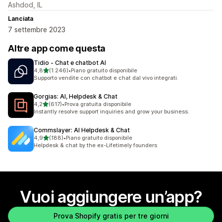
Ashdod, IL
Lanciata
7 settembre 2023
Altre app come questa
Tidio ‑ Chat e chatbot AI
stelle su 5
4,8
(1.246)
•
Piano gratuito disponibile
1246 recensioni totali
Supporto vendite con chatbot e chat dal vivo integrati.
Gorgias: AI, Helpdesk & Chat
stelle su 5
4,2
(617)
•
Prova gratuita disponibile
617 recensioni totali
Instantly resolve support inquiries and grow your business.
Commslayer: AI Helpdesk & Chat
stelle su 5
4,9
(188)
•
Piano gratuito disponibile
188 recensioni totali
Helpdesk & chat by the ex-Lifetimely founders
Vuoi aggiungere un’app?
Prova Shopify gratis per tre giorni