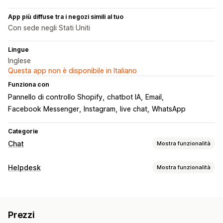
App più diffuse tra i negozi simili al tuo
Con sede negli Stati Uniti
Lingue
Inglese
Questa app non è disponibile in Italiano
Funziona con
Pannello di controllo Shopify
chatbot IA
Email
Facebook Messenger
Instagram
live chat
WhatsApp
Categorie
Chat
Mostra funzionalità
Messaggistica in tempo reale
Helpdesk
Mostra funzionalità
Chatbot basato sull’IA
Live Chat
SMS
Chat tramite email
Canali
Social media
Caricamento di file
Multilingua
Email
SMS
Live Chat
Chatbot
Telefono
Social media
Traduzione in tempo reale
Notifiche push
Prezzi
Self-service
Modulo di contatto
Domande frequenti
Monitoraggio comportamentale
Analisi degli agenti