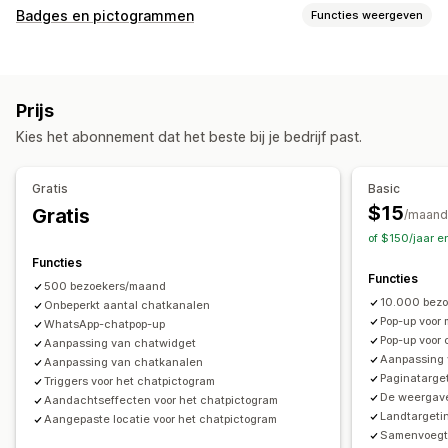
Aanpassing
Badges en pictogrammen
Functies weergeven
Kleur en lettertype
Emoji's en stickers
Chatvenster
Soorten pictogrammen
Openingstijden
Welkomstberichten
Chatknoppen
Aangepast
Uitverkoopbanner
Social media
Agentavatar
Prijs
Aanpassing
Kies het abonnement dat het beste bij je bedrijf past.
Animaties
Achtergronden
Borders
Kleuren
Aangepaste tekst
Lettertypen
Stijl
Grootte
Tooltips
Gratis
Basic
Mobiel responsief
Planning
$15
Gratis
/maand
of $150/jaar e
Functies
Functies
500 bezoekers/maand
10.000 bez
Onbeperkt aantal chatkanalen
Pop-up voor
WhatsApp-chatpop-up
Pop-up voor
Aanpassing van chatwidget
Aanpassing
Aanpassing van chatkanalen
Paginatarge
Triggers voor het chatpictogram
De weergave
Aandachtseffecten voor het chatpictogram
Landtargeti
Aangepaste locatie voor het chatpictogram
Samenvoegt