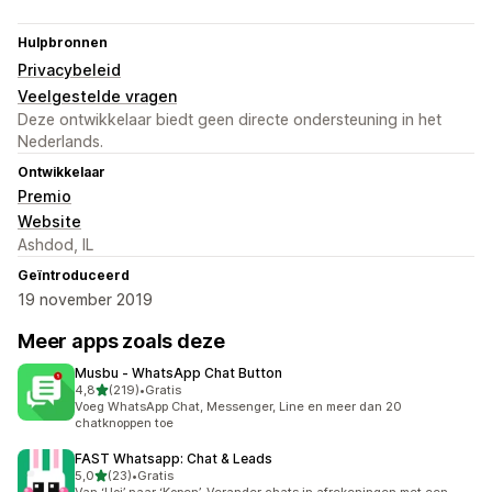
Hulpbronnen
Privacybeleid
Veelgestelde vragen
Deze ontwikkelaar biedt geen directe ondersteuning in het
Nederlands.
Ontwikkelaar
Premio
Website
Ashdod, IL
Geïntroduceerd
19 november 2019
Meer apps zoals deze
Musbu ‑ WhatsApp Chat Button
van 5 sterren
4,8
(219)
•
Gratis
219 recensies in totaal
Voeg WhatsApp Chat, Messenger, Line en meer dan 20
chatknoppen toe
FAST Whatsapp: Chat & Leads
van 5 sterren
5,0
(23)
•
Gratis
23 recensies in totaal