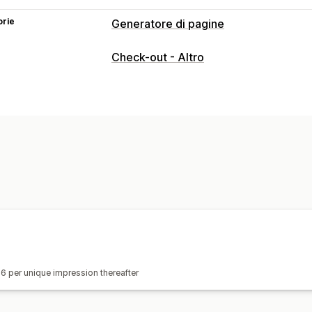
orie
Generatore di pagine
Tipi di pagine
Check-out - Altro
Pagine del carrello
Pagine di ringraz
Gestione pagine
Strumento Editor
Traduzione
Adattiv
06 per unique impression thereafter