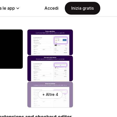
a le app
Accedi
Inizia gratis
+ Altre 4
extensions and checkout editor