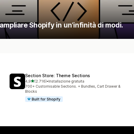
mpliare Shopify in un’infinità di modi.
Section Store: Theme Sections
stelle su 5
4,9
(2.716)
•
Installazione gratuita
2716 recensioni totali
700+ Customisable Sections. + Bundles, Cart Drawer &
Blocks
Built for Shopify