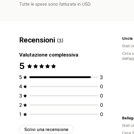
Tutte le spese sono fatturate in USD.
Recensioni
Uncle 
(3)
Stati Un
Circa u
Valutazione complessiva
dell’ap
5
5
3
4
0
3
0
2
0
1
0
Bellag
Stati Un
Scrivi una recensione
Circa 2