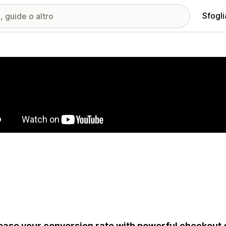
Sfogli
ria immagini in evidenza
ease your conversion rate with powerful checkout 