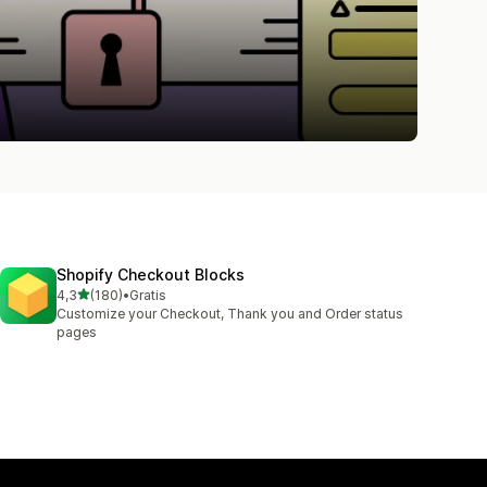
Shopify Checkout Blocks
stelle su 5
4,3
(180)
•
Gratis
180 recensioni totali
Customize your Checkout, Thank you and Order status
pages