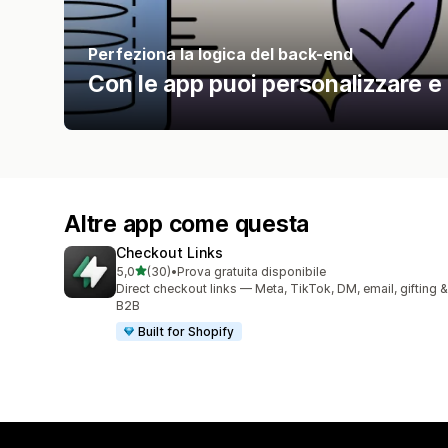
Perfeziona la logica del back-end
Con le app puoi personalizzare e a
Altre app come questa
Checkout Links
stelle su 5
5,0
(30)
•
Prova gratuita disponibile
30 recensioni totali
Direct checkout links — Meta, TikTok, DM, email, gifting &
B2B
Built for Shopify