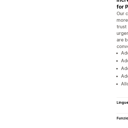
for 
Our c
more 
trust
urgen
are b
conve
Add
Add
Add
Add
All
Lingu
Funzi