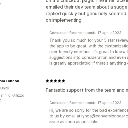
on the checkout page. The interface i
p
emailed their dev team about a sugges
replied quickly but genuinely seemed i
on implementing.
Conversion Bear ha risposto 17 aprile 2023
Thank you so much for your 5 star review!
the app to be great, with the customizat
user-friendly interface. It's great to kno
suggestions into consideration and even 
is greatly appreciated. If there's anything
om London
Unito
Fantastic support from the team and
 anni di utilizzo
p
Conversion Bear ha risposto 17 aprile 2023
Hi, we are so sorry for the bad experienc
to us by email at lynda@conversionbear.c
issue as soon as possible.