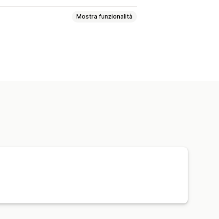
Mostra funzionalità
iamento
Pop-up
Pagina Recensioni
o per dispositivi mobili
Analisi