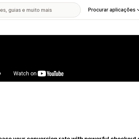
Procurar aplicações
ia de imagens em destaque
ease your conversion rate with powerful checkout 