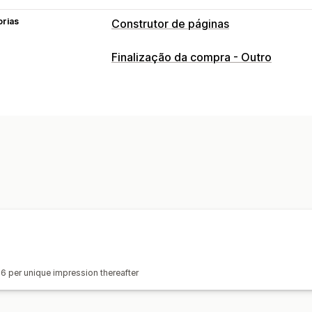
orias
Construtor de páginas
Tipos de páginas
Finalização da compra - Outro
Páginas do carrinho
Páginas de agra
Página de avaliações
Páginas de gestão
Ferramenta do editor
Tradução
Reat
06 per unique impression thereafter