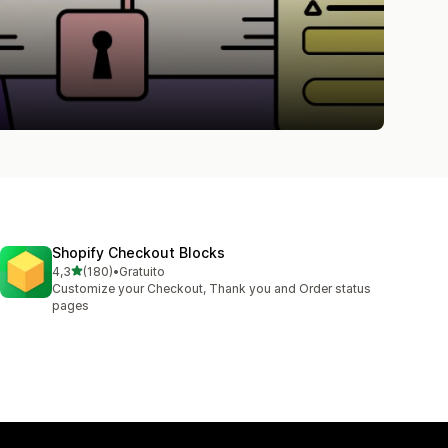
Shopify Checkout Blocks
de 5 estrelas
4,3
(180)
•
Gratuito
180 total de avaliações
Customize your Checkout, Thank you and Order status
pages