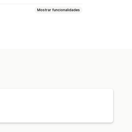
Mostrar funcionalidades
decimento
Pop-ups
ividade móvel
Análise de dados