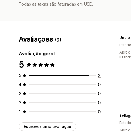
Todas as taxas são faturadas em USD.
Avaliações
Uncle 
(3)
Estado
Aprox
Avaliação geral
usando
5
5
3
4
0
3
0
2
0
1
0
Bellag
Estado
Escrever uma avaliação
Aprox