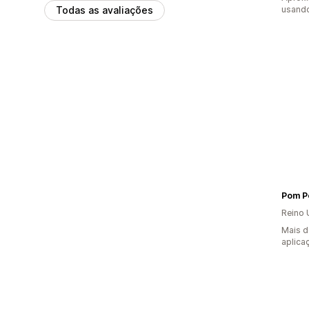
Todas as avaliações
usando
Pom P
Reino 
Mais d
aplica