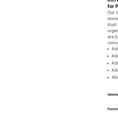
for 
Our c
more 
trust
urgen
are b
conve
Add
Add
Add
Add
All
Idiom
Funci