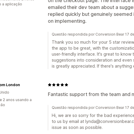
on the checkout page. The interface i
 a aplicação
emailed their dev team about a sugges
replied quickly but genuinely seemed i
on implementing.
Questão respondida por Conversion Bear 17 de
Thank you so much for your 5 star review!
the app to be great, with the customizat
user-friendly interface. It's great to kno
suggestions into consideration and even 
is greatly appreciated. If there's anything
om London
Unido
Fantastic support from the team and
e 2 anos usando a
ção
Questão respondida por Conversion Bear 17 de
Hi, we are so sorry for the bad experienc
to us by email at lynda@conversionbear.c
issue as soon as possible.