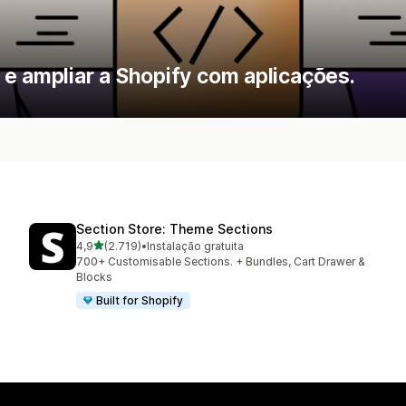
e ampliar a Shopify com aplicações.
Section Store: Theme Sections
de 5 estrelas
4,9
(2.719)
•
Instalação gratuita
2719 total de avaliações
700+ Customisable Sections. + Bundles, Cart Drawer &
Blocks
Built for Shopify