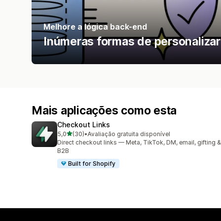
Melhore a lógica back-end
Inúmeras formas de personalizar 
Mais aplicações como esta
Checkout Links
de 5 estrelas
5,0
(30)
•
Avaliação gratuita disponível
30 total de avaliações
Direct checkout links — Meta, TikTok, DM, email, gifting &
B2B
Built for Shopify