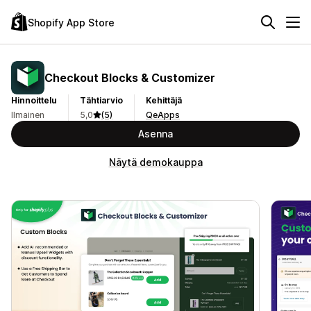
Shopify App Store
Checkout Blocks & Customizer
Hinnoittelu
Tähtiarvio
Kehittäjä
Ilmainen
5,0
(5)
QeApps
Asenna
Näytä demokauppa