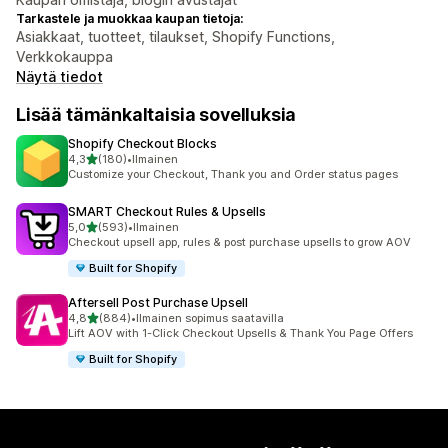
Tarkastele ja muokkaa kaupan tietoja:
Asiakkaat, tuotteet, tilaukset, Shopify Functions,
Verkkokauppa
Näytä tiedot
Lisää tämänkaltaisia sovelluksia
Shopify Checkout Blocks
/ 5 tähteä
4,3
(180)
•
Ilmainen
180 arvostelua yhteensä
Customize your Checkout, Thank you and Order status pages
SMART Checkout Rules & Upsells
/ 5 tähteä
5,0
(593)
•
Ilmainen
593 arvostelua yhteensä
Checkout upsell app, rules & post purchase upsells to grow AOV
Built for Shopify
Aftersell Post Purchase Upsell
/ 5 tähteä
4,8
(884)
•
Ilmainen sopimus saatavilla
884 arvostelua yhteensä
Lift AOV with 1-Click Checkout Upsells & Thank You Page Offers
Built for Shopify