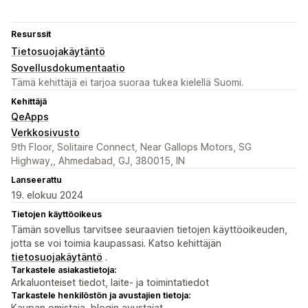
Resurssit
Tietosuojakäytäntö
Sovellusdokumentaatio
Tämä kehittäjä ei tarjoa suoraa tukea kielellä Suomi.
Kehittäjä
QeApps
Verkkosivusto
9th Floor, Solitaire Connect, Near Gallops Motors, SG
Highway,, Ahmedabad, GJ, 380015, IN
Lanseerattu
19. elokuu 2024
Tietojen käyttöoikeus
Tämän sovellus tarvitsee seuraavien tietojen käyttöoikeuden,
jotta se voi toimia kaupassasi. Katso kehittäjän
tietosuojakäytäntö
.
Tarkastele asiakastietoja:
Arkaluonteiset tiedot, laite- ja toimintatiedot
Tarkastele henkilöstön ja avustajien tietoja:
Kaupan omistaja, blogin avustajat