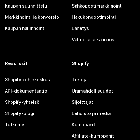
Kaupan suunnittelu
Sähköpostimarkkinointi
Markkinointi ja konversio
Hakukoneoptimointi
Kaupan hallinnointi
Lähetys
Valuutta ja käännös
Resurssit
Shopify
Shopifyn ohjekeskus
Tietoja
API-dokumentaatio
Uramahdollisuudet
Shopify-yhteisö
Sijoittajat
Shopify-blogi
Lehdistö ja media
Tutkimus
Kumppanit
Affiliate-kumppanit