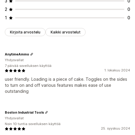
3
0
2
0
1
0
Kirjoita arvostelu
Kaikki arvostelut
AnytimeAmmo
Yhdysvallat
7 päivää sovelluksen käyttöä
1. lokakuu 2024
user friendly. Loading is a piece of cake. Toggles on the sides
to turn on and off various features makes ease of use
outstanding
Boston Industrial Tools
Yhdysvallat
Noin 10 tuntia sovelluksen käyttöä
25. syyskuu 2024