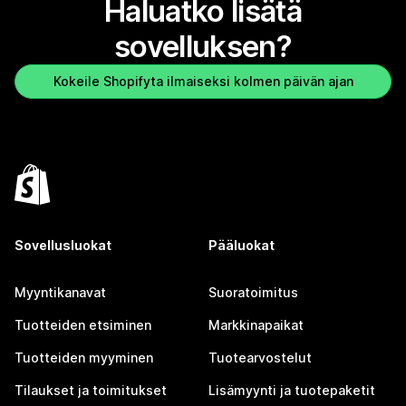
Haluatko lisätä
sovelluksen?
Kokeile Shopifyta ilmaiseksi kolmen päivän ajan
Sovellusluokat
Pääluokat
Myyntikanavat
Suoratoimitus
Tuotteiden etsiminen
Markkinapaikat
Tuotteiden myyminen
Tuotearvostelut
Tilaukset ja toimitukset
Lisämyynti ja tuotepaketit