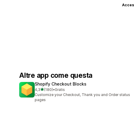
Access
Altre app come questa
Shopify Checkout Blocks
stelle su 5
4,3
(180)
•
Gratis
180 recensioni totali
Customize your Checkout, Thank you and Order status
pages