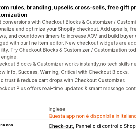
om rules, branding, upsells,cross-sells, free gift
omization
 conversions with Checkout Blocks & Customizer / Customiza
nalize and optimize your Shopify checkout. Add upsells, fre
ws, and countdown timers to increase AOV and build buyer
ed with our line item editor. New checkout widgets are ad
bility. Try Checkout Blocks & Customizer / Customization to
 engine!
ckout Blocks & Customizer works instantly,no tech skills n
w Info, Success, Warning, Critical with Checkout Blocks.
ld trust & reduce cart drops with Checkout Customizer.
ckout Plus offers real-time updates & smart message contr
e
Inglese
Questa app non è disponibile in Italian
ona con
Check-out
Pannello di controllo Shop