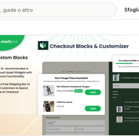
Sfogli
ria immagini in evidenza