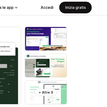
a le app
Accedi
Inizia gratis
+ Altre 9