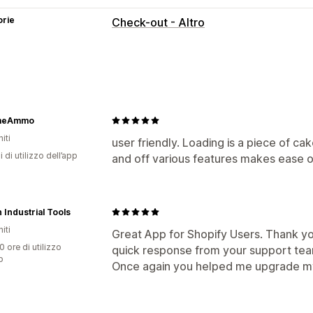
orie
Check-out - Altro
imeAmmo
iti
user friendly. Loading is a piece of ca
i di utilizzo dell’app
and off various features makes ease o
 Industrial Tools
iti
Great App for Shopify Users. Thank you
0 ore di utilizzo
quick response from your support tea
p
Once again you helped me upgrade my 