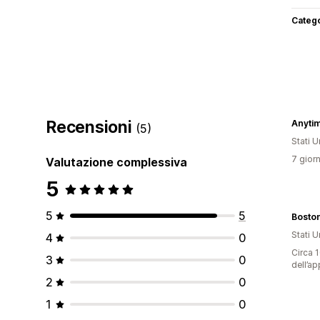
Categ
Recensioni
Anyt
(5)
Stati Un
7 giorn
Valutazione complessiva
5
5
5
Boston
Stati Un
4
0
Circa 1
3
0
dell’ap
2
0
1
0