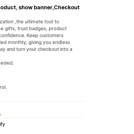
 product, show banner,Checkout
tion ,the ultimate tool to
e gifts, trust badges, product
 confidence. Keep customers
ded monthly, giving you endless
day and turn your checkout into a
eeded.
ol.
o
ify