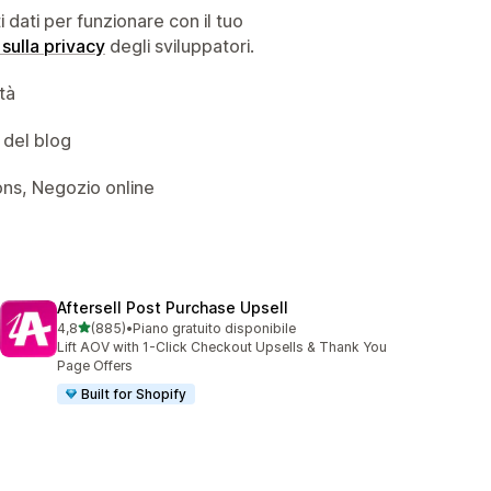
dati per funzionare con il tuo
 sulla privacy
degli sviluppatori.
ità
 del blog
ions, Negozio online
Aftersell Post Purchase Upsell
stelle su 5
4,8
(885)
•
Piano gratuito disponibile
885 recensioni totali
Lift AOV with 1-Click Checkout Upsells & Thank You
Page Offers
Built for Shopify