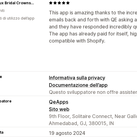
TulleLux Bridal Crowns & Accessories
iti
This app is amazing thanks to the incr
i di utilizzo dell’app
emails back and forth with QE asking 
and they have responded incredibly qui
The app has already paid for itself, hi
compatible with Shopify.
se
Informativa sulla privacy
Documentazione dell’app
Questo sviluppatore non offre assistenz
patore
QeApps
Sito web
9th Floor, Solitaire Connect, Near Ga
Ahmedabad, GJ, 380015, IN
ta
19 agosto 2024