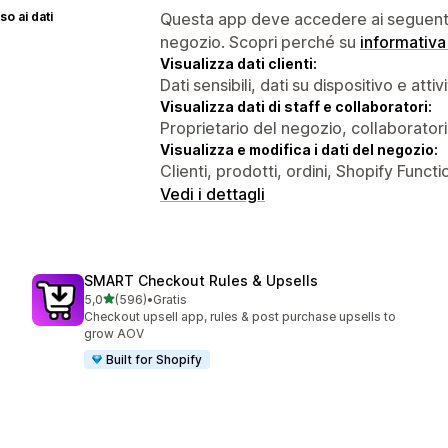
o ai dati
Questa app deve accedere ai seguenti 
negozio. Scopri perché su
informativa
Visualizza dati clienti:
Dati sensibili, dati su dispositivo e attiv
Visualizza dati di staff e collaboratori:
Proprietario del negozio, collaboratori
Visualizza e modifica i dati del negozio:
Clienti, prodotti, ordini, Shopify Funct
Vedi i dettagli
SMART Checkout Rules & Upsells
stelle su 5
5,0
(596)
•
Gratis
596 recensioni totali
Checkout upsell app, rules & post purchase upsells to
grow AOV
Built for Shopify