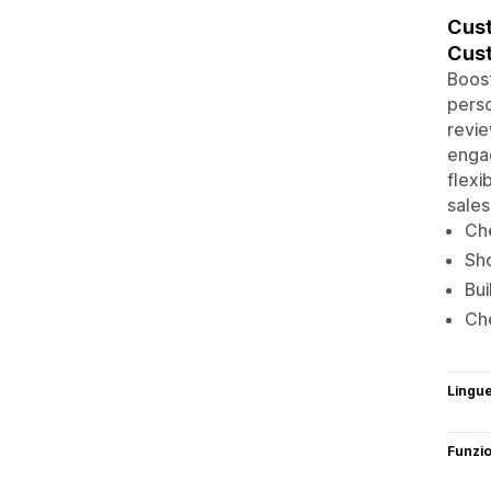
Cust
Cust
Boost
perso
revie
engag
flexi
sales
Che
Sho
Bui
Che
Lingu
Funzi