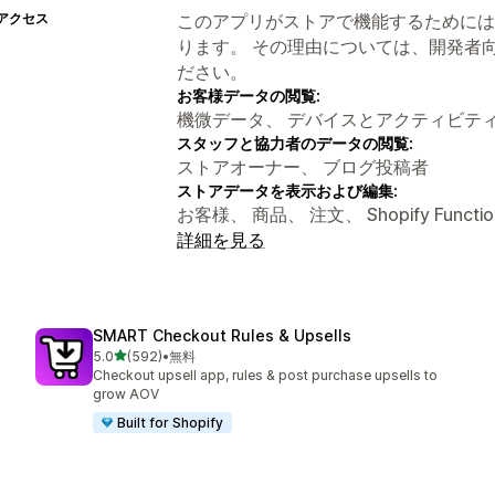
アクセス
このアプリがストアで機能するためには
ります。 その理由については、開発者
ださい。
お客様データの閲覧:
機微データ、 デバイスとアクティビテ
スタッフと協力者のデータの閲覧:
ストアオーナー、 ブログ投稿者
ストアデータを表示および編集:
お客様、 商品、 注文、 Shopify Func
詳細を見る
SMART Checkout Rules & Upsells
5つ星中
5.0
(592)
•
無料
合計レビュー数：592件
Checkout upsell app, rules & post purchase upsells to
grow AOV
Built for Shopify