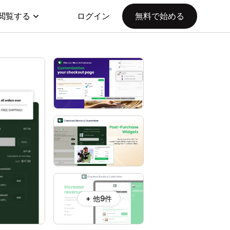
閲覧する
ログイン
無料で始める
+ 他9件