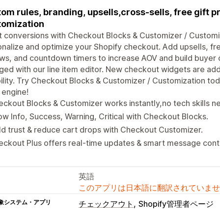
om rules, branding, upsells,cross-sells, free gift
omization
 conversions with Checkout Blocks & Customizer / Customiza
nalize and optimize your Shopify checkout. Add upsells, fre
ws, and countdown timers to increase AOV and build buyer
ed with our line item editor. New checkout widgets are ad
bility. Try Checkout Blocks & Customizer / Customization to
 engine!
ckout Blocks & Customizer works instantly,no tech skills n
w Info, Success, Warning, Critical with Checkout Blocks.
ld trust & reduce cart drops with Checkout Customizer.
ckout Plus offers real-time updates & smart message contr
英語
このアプリは日本語に翻訳されていませ
象システム・アプリ
チェックアウト
Shopify管理者ページ