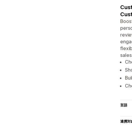
Cust
Cust
Boost
perso
revie
engag
flexi
sales
Che
Sho
Bui
Che
言語
連携対