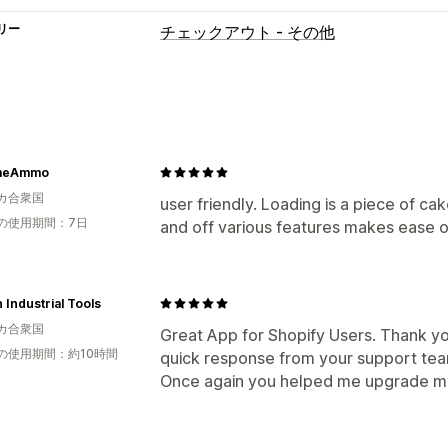
リー
チェックアウト - その他
imeAmmo
カ合衆国
user friendly. Loading is a piece of ca
の使用期間：7日
and off various features makes ease o
 Industrial Tools
カ合衆国
Great App for Shopify Users. Thank you
の使用期間：約10時間
quick response from your support tea
Once again you helped me upgrade my 