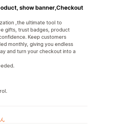
 product, show banner,Checkout
tion ,the ultimate tool to
e gifts, trust badges, product
 confidence. Keep customers
ded monthly, giving you endless
day and turn your checkout into a
eeded.
ol.
ん