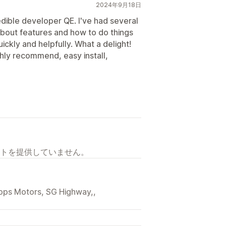
2024年9月18日
edible developer QE. I've had several
about features and how to do things
ckly and helpfully. What a delight!
ghly recommend, easy install,
トを提供していません。
llops Motors, SG Highway,,