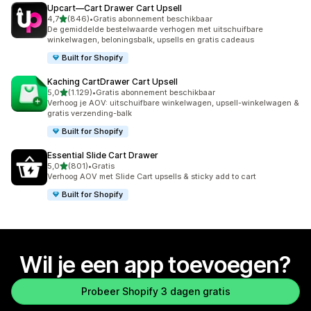
Upcart—Cart Drawer Cart Upsell
van 5 sterren
4,7
(846)
•
Gratis abonnement beschikbaar
846 recensies in totaal
De gemiddelde bestelwaarde verhogen met uitschuifbare
winkelwagen, beloningsbalk, upsells en gratis cadeaus
Built for Shopify
Kaching CartDrawer Cart Upsell
van 5 sterren
5,0
(1.129)
•
Gratis abonnement beschikbaar
1129 recensies in totaal
Verhoog je AOV: uitschuifbare winkelwagen, upsell-winkelwagen &
gratis verzending-balk
Built for Shopify
Essential Slide Cart Drawer
van 5 sterren
5,0
(801)
•
Gratis
801 recensies in totaal
Verhoog AOV met Slide Cart upsells & sticky add to cart
Built for Shopify
Wil je een app toevoegen?
Probeer Shopify 3 dagen gratis