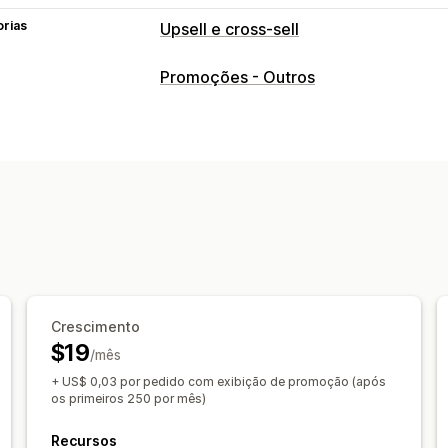
orias
Upsell e cross-sell
Personalização
Promoções - Outros
Upsell de checkout
Página de agrade
Complementos com um clique
HTML 
Editor de arrastar e soltar
Em várias
Regras personalizadas
Ofertas e recomendações
Brindes
Frete grátis
Complementos 
Recomendações de produtos
Produtos frequentemente comprados 
Crescimento
Intervalos de quantidade
Descontos 
$19
/mês
Recomendações de IA
+ US$ 0,03 por pedido com exibição de promoção (após
Análises
os primeiros 250 por mês)
Taxas de cliques
Taxas de conversã
Recursos