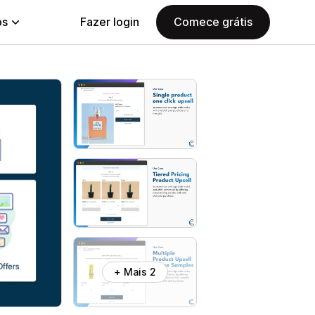
ps
Fazer login
Comece grátis
+ Mais 2