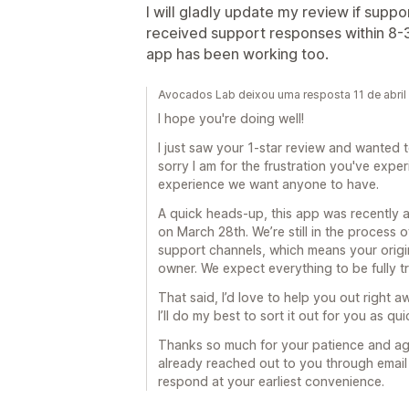
I will gladly update my review if suppo
received support responses within 8-3
app has been working too.
Avocados Lab deixou uma resposta 11 de abril
I hope you're doing well!
I just saw your 1-star review and wanted 
sorry I am for the frustration you've exper
experience we want anyone to have.
A quick heads-up, this app was recently
on March 28th. We’re still in the process o
support channels, which means your origi
owner. We expect everything to be fully tr
That said, I’d love to help you out right
I’ll do my best to sort it out for you as qu
Thanks so much for your patience and again
already reached out to you through emai
respond at your earliest convenience.