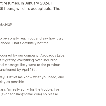
rt resumes. In January 2024, I
6 hours, which is acceptable. The
 de 2025
to personally reach out and say how truly
ienced. That’s definitely not the
 acquired by our company, Avocados Labs,
f migrating everything over, including
nal message likely went to the previous
ansitioned by April 13th.
 away! Just let me know what you need, and
ickly as possible.
, I’m really sorry for the trouble. I've
l (avocadoslab@gmail.com) so please