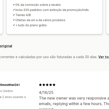
Desempenho do funil
0% de comissão sobre a receita
Inclui 250 pedidos com exibição de promoção/mês
Testes A/B
Ofertas de um e de vários produtos
+ tudo do plano grátis
original
rrentes e calculadas por uso são faturadas a cada 30 dias.
Ver t
SmoothieGirl
s Unidos
4/16/25
e 2 anos usando o
The new owner was very responsive a
emails, replying within a few hours. T