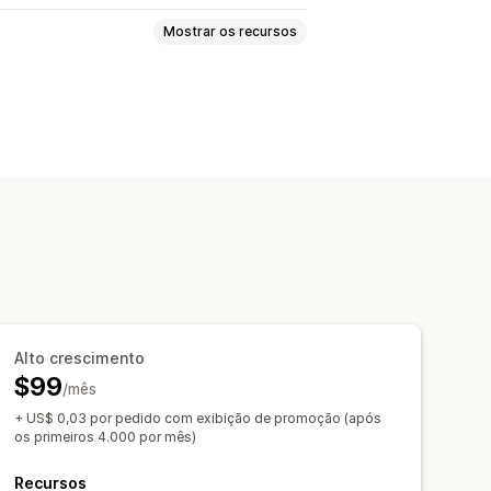
Mostrar os recursos
cimento de upsell
personalizado
 moedas
Em vários idiomas
de produto
juntos
Pacotes
Alto crescimento
por volume
Descontos por níveis
$99
/mês
+ US$ 0,03 por pedido com exibição de promoção (após
os primeiros 4.000 por mês)
o
Sugestões de otimização
Recursos