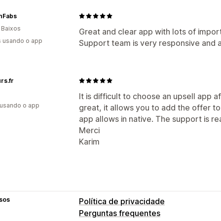
anFabs
 Baixos
Great and clear app with lots of importa
s usando o app
Support team is very responsive and al
rs.fr
It is difficult to choose an upsell app a
 usando o app
great, it allows you to add the offer t
app allows in native. The support is re
Merci
Karim
sos
Política de privacidade
Perguntas frequentes