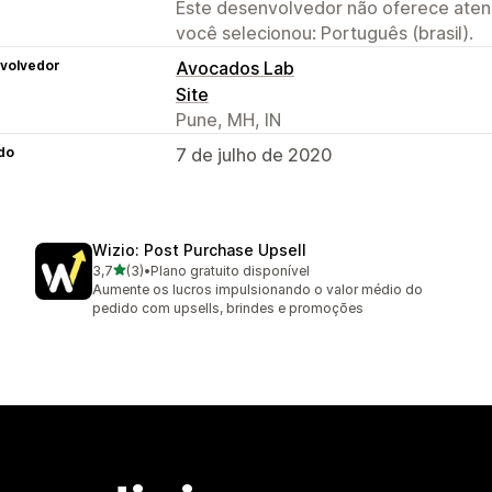
Este desenvolvedor não oferece atend
você selecionou: Português (brasil).
volvedor
Avocados Lab
Site
Pune, MH, IN
do
7 de julho de 2020
Wizio: Post Purchase Upsell
de 5 estrelas
3,7
(3)
•
Plano gratuito disponível
3 avaliações ao todo
Aumente os lucros impulsionando o valor médio do
pedido com upsells, brindes e promoções