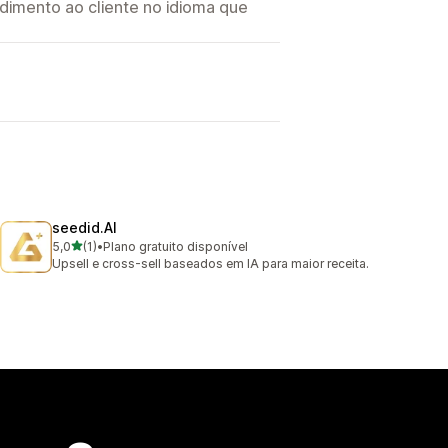
imento ao cliente no idioma que
seedid.AI
de 5 estrelas
5,0
(1)
•
Plano gratuito disponível
1 avaliações ao todo
Upsell e cross-sell baseados em IA para maior receita.