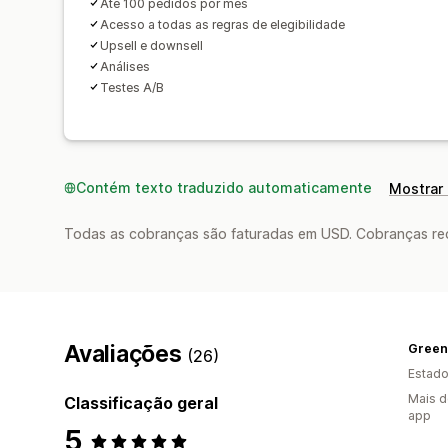
Até 100 pedidos por mês
Acesso a todas as regras de elegibilidade
Upsell e downsell
Análises
Testes A/B
Contém texto traduzido automaticamente
Mostrar 
Todas as cobranças são faturadas em USD. Cobranças reco
Avaliações
Green
(26)
Estado
Mais d
Classificação geral
app
5