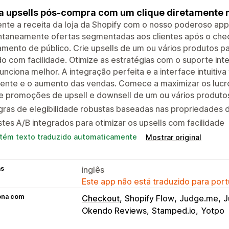
a upsells pós-compra com um clique diretamente 
nte a receita da loja da Shopify com o nosso poderoso ap
antaneamente ofertas segmentadas aos clientes após o che
amento de público. Crie upsells de um ou vários produtos p
o com facilidade. Otimize as estratégias com o suporte int
unciona melhor. A integração perfeita e a interface intuitiva
iente e o aumento das vendas. Comece a maximizar os lucr
e promoções de upsell e downsell de um ou vários produto
ras de elegibilidade robustas baseadas nas propriedades do
tes A/B integrados para otimizar os upsells com facilidade
tém texto traduzido automaticamente
Mostrar original
as
inglês
Este app não está traduzido para port
ona com
Checkout
Shopify Flow
Judge.me
J
Okendo Reviews
Stamped.io
Yotpo