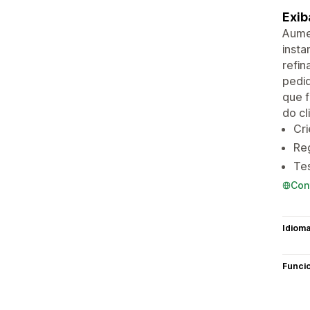
Exib
Aume
inst
refin
pedid
que f
do cl
Cri
Reg
Tes
Con
Idiom
Funci