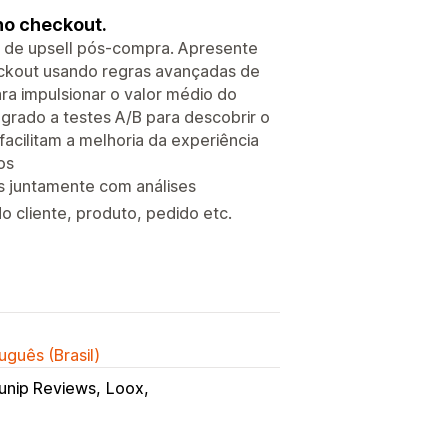
no checkout.
p de upsell pós-compra. Apresente
ckout usando regras avançadas de
ara impulsionar o valor médio do
egrado a testes A/B para descobrir o
 facilitam a melhoria da experiência
os
s juntamente com análises
 cliente, produto, pedido etc.
uguês (Brasil)
unip Reviews
Loox