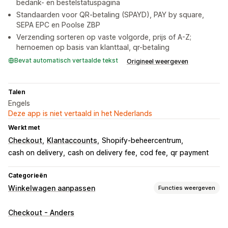
bedank- en bestelstatuspagina
Standaarden voor QR-betaling (SPAYD), PAY by square,
SEPA EPC en Poolse ZBP
Verzending sorteren op vaste volgorde, prijs of A-Z;
hernoemen op basis van klanttaal, qr-betaling
Bevat automatisch vertaalde tekst
Origineel weergeven
Talen
Engels
Deze app is niet vertaald in het Nederlands
Werkt met
Checkout
Klantaccounts
Shopify-beheercentrum
cash on delivery
cash on delivery fee
cod fee
qr payment
Categorieën
Winkelwagen aanpassen
Functies weergeven
Weergave van winkelwagen
Checkout - Anders
Aankondigingen
Aangepaste stijlen
Aangepaste regels