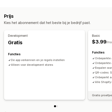
Upselling
Gratis verzending
Prijs
Kies het abonnement dat het beste bij je bedrijf past.
Checkout-aanpassing
Verzendmethoderegels
Betaalmethoderegels
Development
Basic
$3.99
Gratis
/ma
Functies
Functies
Onbeperkte 
De app verkennen en je regels instellen
Onbeperkte 
Alleen voor development stores
Bepalen wa
QR-codes: S
Onbeperkt a
Alle Shopif
Gratis proefp