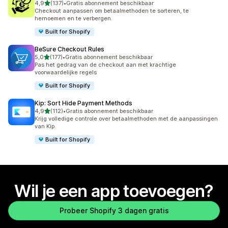
van 5 sterren
4,9
(137)
•
Gratis abonnement beschikbaar
137 recensies in totaal
Checkout aanpassen om betaalmethoden te sorteren, te
hernoemen en te verbergen.
Built for Shopify
BeSure Checkout Rules
van 5 sterren
5,0
(177)
•
Gratis abonnement beschikbaar
177 recensies in totaal
Pas het gedrag van de checkout aan met krachtige
voorwaardelijke regels
Built for Shopify
Kip: Sort Hide Payment Methods
van 5 sterren
4,9
(112)
•
Gratis abonnement beschikbaar
112 recensies in totaal
Krijg volledige controle over betaalmethoden met de aanpassingen
van Kip.
Built for Shopify
Wil je een app toevoegen?
Probeer Shopify 3 dagen gratis