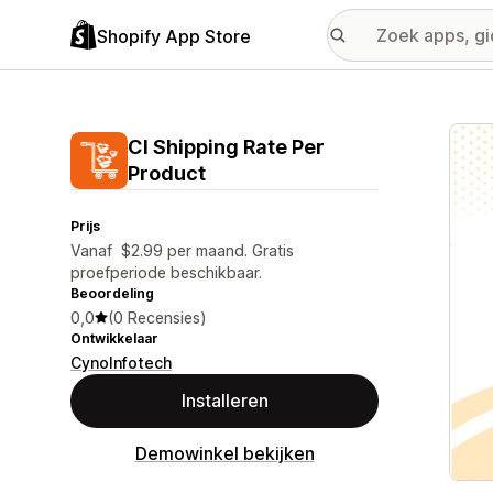
Shopify App Store
Galer
CI Shipping Rate Per
Product
Prijs
Vanaf $2.99 per maand. Gratis
proefperiode beschikbaar.
Beoordeling
0,0
(0 Recensies)
Ontwikkelaar
CynoInfotech
Installeren
Demowinkel bekijken