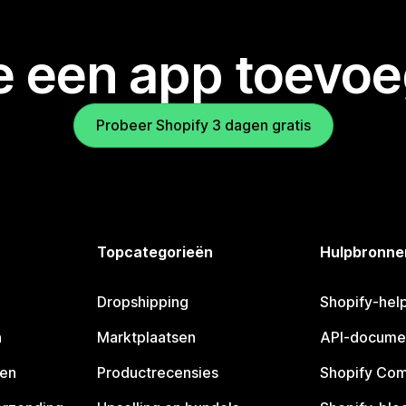
je een app toevo
Probeer Shopify 3 dagen gratis
Topcategorieën
Hulpbronne
Dropshipping
Shopify-hel
n
Marktplaatsen
API-docume
pen
Productrecensies
Shopify Co