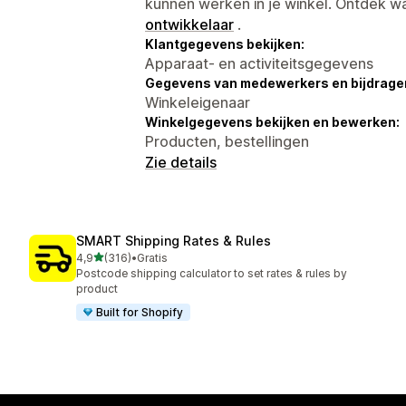
kunnen werken in je winkel. Ontdek w
ontwikkelaar
.
Klantgegevens bekijken:
Apparaat- en activiteitsgegevens
Gegevens van medewerkers en bijdrager
Winkeleigenaar
Winkelgegevens bekijken en bewerken:
Producten, bestellingen
Zie details
SMART Shipping Rates & Rules
van 5 sterren
4,9
(316)
•
Gratis
316 recensies in totaal
Postcode shipping calculator to set rates & rules by
product
Built for Shopify