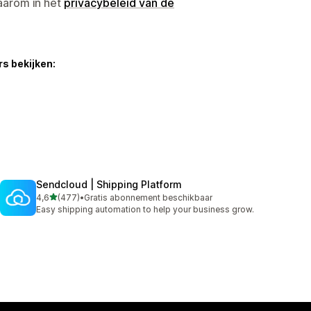
aarom in het
privacybeleid van de
s bekijken:
Sendcloud | Shipping Platform
van 5 sterren
4,6
(477)
•
Gratis abonnement beschikbaar
477 recensies in totaal
Easy shipping automation to help your business grow.