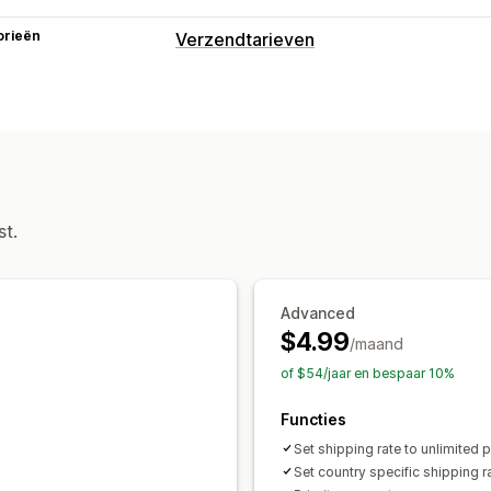
orieën
Verzendtarieven
Tariefberekening
Afhankelijk van product
Aanpassing
Percentages opnieuw bestellen
Aang
st.
Advanced
$4.99
/maand
of $54/jaar en bespaar 10%
Functies
Set shipping rate to unlimited 
Set country specific shipping r