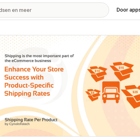
Door apps
ij met uitgelichte afbeeldingen