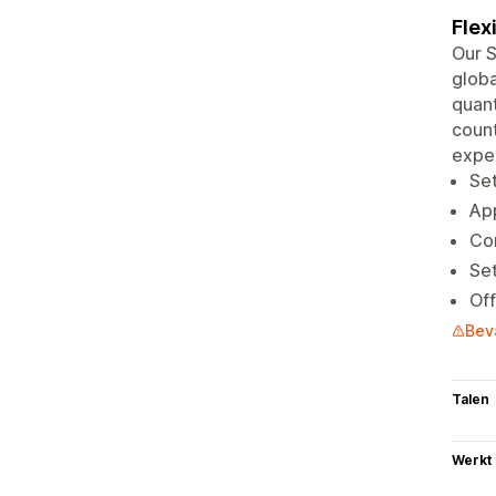
Flex
Our S
globa
quant
count
exper
Set
App
Con
Set
Off
Bev
Talen
Werkt