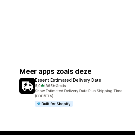
Meer apps zoals deze
Essent Estimated Delivery Date
van 5 sterren
5,0
(865)
•
Gratis
865 recensies in totaal
Show Estimated Delivery Date Plus Shipping Time
(EDD/ETA)
Built for Shopify