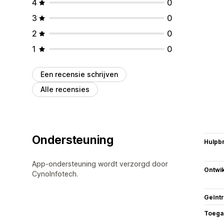
4
0
3
0
2
0
1
0
Een recensie schrijven
Alle recensies
Ondersteuning
Hulpb
App-ondersteuning wordt verzorgd door
Ontwik
CynoInfotech.
Geïnt
Toega