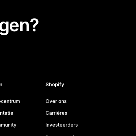
egen?
n
Shopify
pcentrum
Over ons
ntatie
Carrières
mmunity
Investeerders