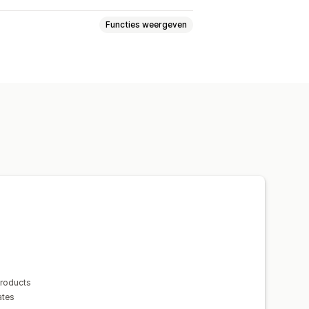
Functies weergeven
epaste regels
products
ates