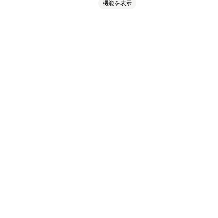
機能を表示
購入される商品
数量割引
スカウント
マンス