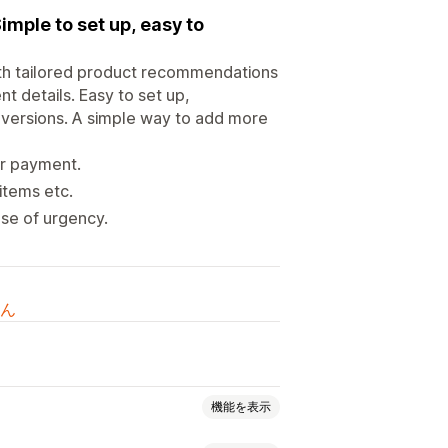
imple to set up, easy to
ith tailored product recommendations
t details. Easy to set up,
nversions. A simple way to add more
er payment.
 items etc.
se of urgency.
ん
機能を表示