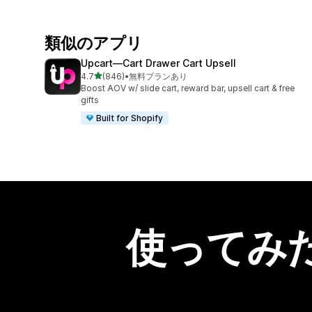
類似のアプリ
Upcart—Cart Drawer Cart Upsell
5つ星中
4.7
(846)
•
無料プランあり
合計レビュー数：846件
Boost AOV w/ slide cart, reward bar, upsell cart & free
gifts
Built for Shopify
使ってみ