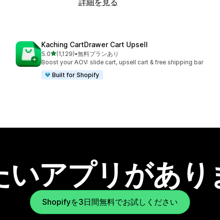
詳細を見る
Kaching CartDrawer Cart Upsell
5つ星中
5.0
(1,129)
•
無料プランあり
合計レビュー数：1129件
Boost your AOV: slide cart, upsell cart & free shipping bar
Built for Shopify
たいアプリがあり
Shopifyを3日間無料でお試しください