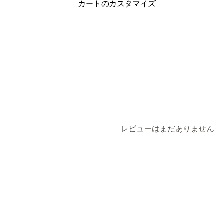
カスタマイズ
カートのカスタマイズ
チェックアウト時のアップセル
カートの表示
オファーとおすすめ
プロモーション
商品アドオン
おすすめ商品
よく同時
アップセル
ボリュームディスカウント
段階的ディ
おすすめ商品
よく同時購入される商品
分析
チェックアウト環境のカスタマイズ
コンバージョン率
ファネルのパフォー
ワンクリックアップセル
レビューはまだありません