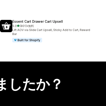
Essent Cart Drawer Cart Upsell
5つ星中
5.0
(801)
•
無料
合計レビュー数：801件
Lift AOV via Slide Cart Upsell, Sticky Add to Cart, Reward
Bar
Built for Shopify
ましたか？