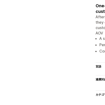
One-
cust
After
they 
custo
AOV
A s
Per
Com
言語
連携対
カテゴ