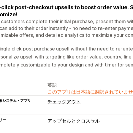
click post-checkout upsells to boost order value. S
omize!
 customers complete their initial purchase, present them w
can add to their order instantly - no need to re-enter paymen
mizable offers, and detailed analytics to maximize your co
ingle click post purchase upsell without the need to re-ent
sonalize upsell with targeting like order value, country, line
pletely customizable to your design and with timer for sen
英語
このアプリは日本語に翻訳されていませ
象システム・アプリ
チェックアウト
リー
アップセルとクロスセル