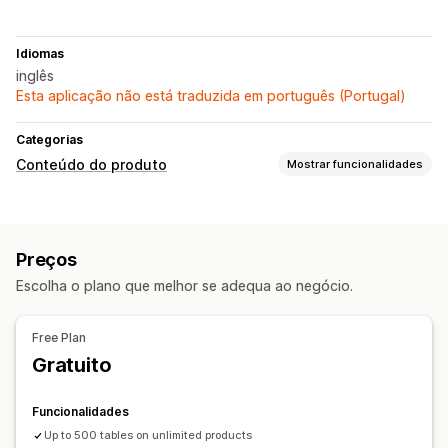
Idiomas
inglês
Esta aplicação não está traduzida em português (Portugal)
Categorias
Conteúdo do produto
Mostrar funcionalidades
Tipos de conteúdo
Descrições
Títulos
Etiquetas
Variantes
Preços
Dados estruturados
Escolha o plano que melhor se adequa ao negócio.
Criação de conteúdos
Multilingue
Atualizações automáticas
Free Plan
Gratuito
Funcionalidades
Up to 500 tables on unlimited products