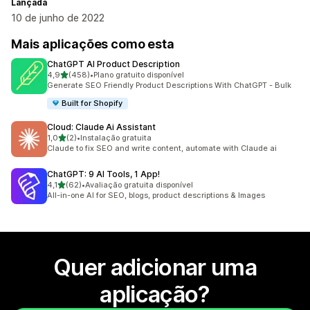
Lançada
10 de junho de 2022
Mais aplicações como esta
ChatGPT AI Product Description
de 5 estrelas
4,9
(458)
•
Plano gratuito disponível
458 total de avaliações
Generate SEO Friendly Product Descriptions With ChatGPT - Bulk
Built for Shopify
Cloud: Claude Ai Assistant
de 5 estrelas
1,0
(2)
•
Instalação gratuita
2 total de avaliações
Claude to fix SEO and write content, automate with Claude ai
ChatGPT: 9 AI Tools, 1 App!
de 5 estrelas
4,1
(62)
•
Avaliação gratuita disponível
62 total de avaliações
All-in-one AI for SEO, blogs, product descriptions & Images
Quer adicionar uma
aplicação?