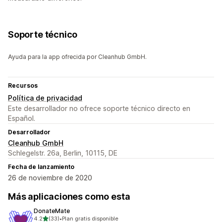
Soporte técnico
Ayuda para la app ofrecida por Cleanhub GmbH.
Recursos
Política de privacidad
Este desarrollador no ofrece soporte técnico directo en
Español.
Desarrollador
Cleanhub GmbH
Schlegelstr. 26a, Berlin, 10115, DE
Fecha de lanzamiento
26 de noviembre de 2020
Más aplicaciones como esta
DonateMate
de 5 estrellas
4.2
(33)
•
Plan gratis disponible
33 reseñas en total