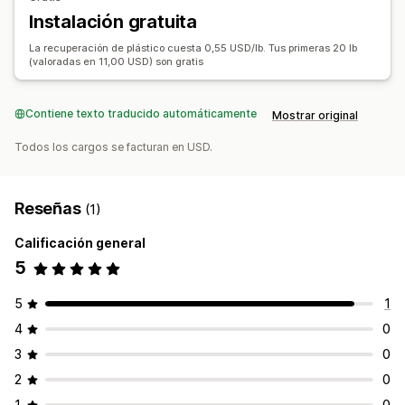
Instalación gratuita
Emblemas
Conteo en tiempo real
Widget de donación
Campañas
La recuperación de plástico cuesta 0,55 USD/lb. Tus primeras 20 lb
(valoradas en 11,00 USD) son gratis
Contiene texto traducido automáticamente
Mostrar original
Todos los cargos se facturan en USD.
Reseñas
(1)
Calificación general
5
5
1
4
0
3
0
2
0
1
0