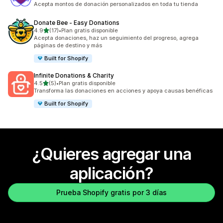
Acepta montos de donación personalizados en toda tu tienda
Donate Bee ‑ Easy Donations
de 5 estrellas
4.9
(17)
•
Plan gratis disponible
17 reseñas en total
Acepta donaciones, haz un seguimiento del progreso, agrega
páginas de destino y más
Built for Shopify
Infinite Donations & Charity
de 5 estrellas
4.5
(5)
•
Plan gratis disponible
5 reseñas en total
Transforma las donaciones en acciones y apoya causas benéficas
Built for Shopify
¿Quieres agregar una
aplicación?
Prueba Shopify gratis por 3 días