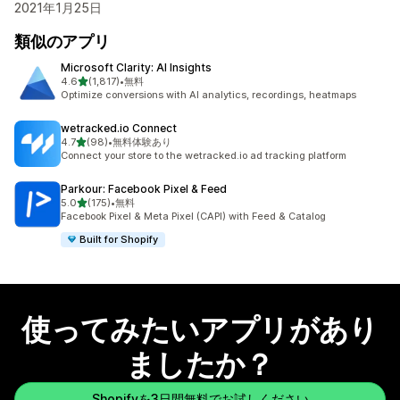
2021年1月25日
類似のアプリ
Microsoft Clarity: AI Insights
5つ星中
4.6
(1,817)
•
無料
合計レビュー数：1817件
Optimize conversions with AI analytics, recordings, heatmaps
wetracked.io Connect
5つ星中
4.7
(98)
•
無料体験あり
合計レビュー数：98件
Connect your store to the wetracked.io ad tracking platform
Parkour: Facebook Pixel & Feed
5つ星中
5.0
(175)
•
無料
合計レビュー数：175件
Facebook Pixel & Meta Pixel (CAPI) with Feed & Catalog
Built for Shopify
使ってみたいアプリがあり
ましたか？
Shopifyを3日間無料でお試しください