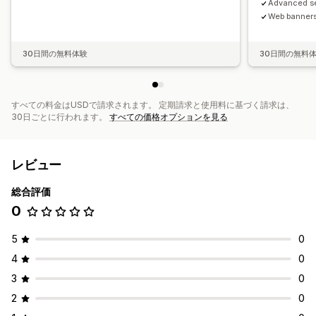
Advanced s
Web banner
30日間の無料体験
30日間の無料
すべての料金はUSDで請求されます。 定期請求と使用料に基づく請求は、
30日ごとに行われます。
すべての価格オプションを見る
レビュー
総合評価
0
5
0
4
0
3
0
2
0