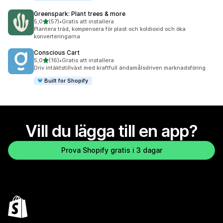
Greenspark: Plant trees & more
av 5 stjärnor
5,0
(57)
•
Gratis att installera
57 recensioner totalt
Plantera träd, kompensera för plast och koldioxid och öka
konverteringarna
Conscious Cart
av 5 stjärnor
5,0
(16)
•
Gratis att installera
16 recensioner totalt
Driv intäktstillväxt med kraftfull ändamålsdriven marknadsföring
Built for Shopify
Vill du lägga till en app?
Prova Shopify gratis i 3 dagar