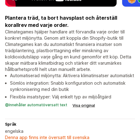
Plantera träd, ta bort havsplast och återställ
korallrev med varje order.
Climategames hjälper handlare att förvandla varje order till
konkret miljönytta. Genom att koppla din Shopify-butik till
Climategames kan du automatiskt finansiera insatser som
trädplantering, plastborttagning eller minskning av
koldioxidutsläpp varje gång en kund genomför ett köp. Detta
skapar mätbara klimatbidrag och stärker ditt varumärkes
hållbarhetsprofil helt utan manuellt arbete.
Automatiserad miljönytta: Aktivera klimatinsatser automatiskt
Sömlös integration: Snabb konfiguration och automatisk
synkronisering med din butik
Flexibla insatstyper: Välj enkelt typ av miljöåtgärd
Innehåller automatöversatt text
Visa original
Språk
engelska
Denna app finns inte översatt till svenska