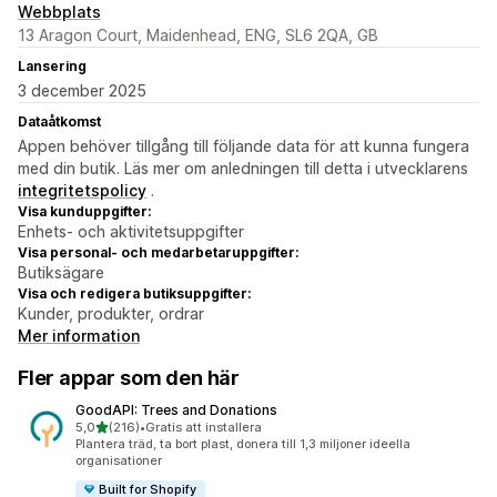
Webbplats
13 Aragon Court, Maidenhead, ENG, SL6 2QA, GB
Lansering
3 december 2025
Dataåtkomst
Appen behöver tillgång till följande data för att kunna fungera
med din butik. Läs mer om anledningen till detta i utvecklarens
integritetspolicy
.
Visa kunduppgifter:
Enhets- och aktivitetsuppgifter
Visa personal- och medarbetaruppgifter:
Butiksägare
Visa och redigera butiksuppgifter:
Kunder, produkter, ordrar
Mer information
Fler appar som den här
GoodAPI: Trees and Donations
av 5 stjärnor
5,0
(216)
•
Gratis att installera
216 recensioner totalt
Plantera träd, ta bort plast, donera till 1,3 miljoner ideella
organisationer
Built for Shopify