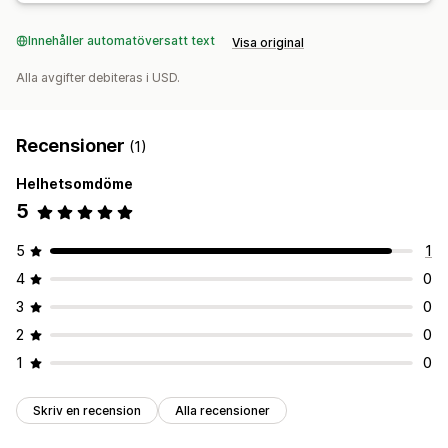
Innehåller automatöversatt text
Visa original
Alla avgifter debiteras i USD.
Recensioner
(1)
Helhetsomdöme
5
5
1
4
0
3
0
2
0
1
0
Skriv en recension
Alla recensioner