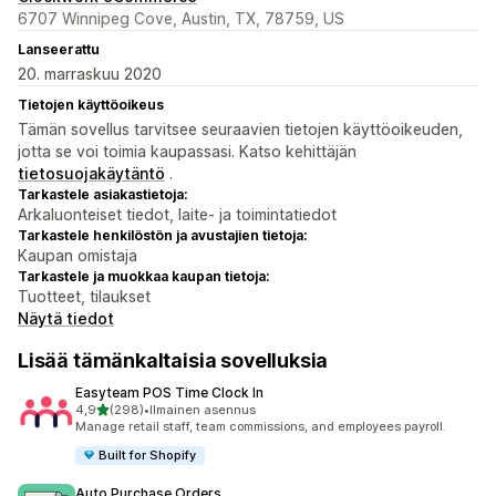
6707 Winnipeg Cove, Austin, TX, 78759, US
Lanseerattu
20. marraskuu 2020
Tietojen käyttöoikeus
Tämän sovellus tarvitsee seuraavien tietojen käyttöoikeuden,
jotta se voi toimia kaupassasi. Katso kehittäjän
tietosuojakäytäntö
.
Tarkastele asiakastietoja:
Arkaluonteiset tiedot, laite- ja toimintatiedot
Tarkastele henkilöstön ja avustajien tietoja:
Kaupan omistaja
Tarkastele ja muokkaa kaupan tietoja:
Tuotteet, tilaukset
Näytä tiedot
Lisää tämänkaltaisia sovelluksia
Easyteam POS Time Clock In
/ 5 tähteä
4,9
(298)
•
Ilmainen asennus
298 arvostelua yhteensä
Manage retail staff, team commissions, and employees payroll.
Built for Shopify
Auto Purchase Orders