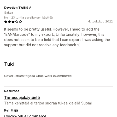
Devotion TWINS
Saksa
Noin 23 tuntia sovelluksen käyttöä
4. toukokuu 2022
It seems to be pretty useful. However, I need to add the
"EAN/Barcode" to my export., Unfortunately, however, this
does not seem to be a field that I can export. I was asking the
support but did not receive any feedback :(
Tuki
Sovellustuen tarjoaa Clockwork eCommerce.
Resurssit
Tietosuojakäytäntö
Tämä kehittäjä ei tarjoa suoraa tukea kielellä Suomi.
Kehittäjä
Clockwork eCommerce