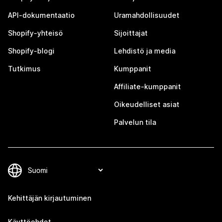
API-dokumentaatio
Uramahdollisuudet
Shopify-yhteisö
Sijoittajat
Shopify-blogi
Lehdistö ja media
Tutkimus
Kumppanit
Affiliate-kumppanit
Oikeudelliset asiat
Palvelun tila
Kehittäjän kirjautuminen
Käyttöehdot