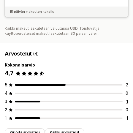
15 päivän maksuton kokeilu
Kaikki maksut laskutetaan valuutassa USD. Toistuvat ja
käyttöperusteiset maksut laskutetaan 30 päivän välein.
Arvostelut
(4)
Kokonaisarvio
4,7
5
2
4
0
3
1
2
0
1
1
Kirjoita arvostelu
Kaikki arvostelut