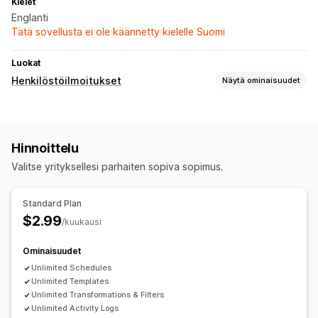
Kielet
Englanti
Tätä sovellusta ei ole käännetty kielelle Suomi
Luokat
Henkilöstöilmoitukset
Näytä ominaisuudet
Ilmoitustyypit
Tilauksen tila
Hyvitykset
Palautukset ja vaihdot
Hinnoittelu
Mukautetut ilmoitukset
Ostotilaukset
Valitse yrityksellesi parhaiten sopiva sopimus.
Mukautukset
Joukkoilmoitukset
Ajastaminen
Sähköpostimallit
Liitteet
Standard Plan
$2.99
/kuukausi
Ominaisuudet
Unlimited Schedules
Unlimited Templates
Unlimited Transformations & Filters
Unlimited Activity Logs