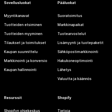
Sovellusluokat
Pääluokat
Myyntikanavat
Suoratoimitus
Tuotteiden etsiminen
Markkinapaikat
Tuotteiden myyminen
Tuotearvostelut
Tilaukset ja toimitukset
Lisämyynti ja tuotepaketit
Kaupan suunnittelu
Sähköpostimarkkinointi
Markkinointi ja konversio
Hakukoneoptimointi
Kaupan hallinnointi
Lähetys
Valuutta ja käännös
Resurssit
Shopify
Shopifyn ohjekeskus
Tietoja