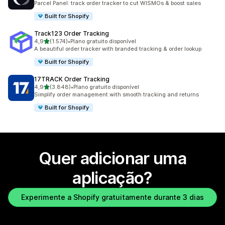
Parcel Panel: track order tracker to cut WISMOs & boost sales
Built for Shopify
Track123 Order Tracking
de 5 estrelas
4,9
(1.574)
•
Plano gratuito disponível
1574 total de avaliações
A beautiful order tracker with branded tracking & order lookup
Built for Shopify
17TRACK Order Tracking
de 5 estrelas
4,9
(3.848)
•
Plano gratuito disponível
3848 total de avaliações
Simplify order management with smooth tracking and returns
Built for Shopify
Quer adicionar uma
aplicação?
Experimente a Shopify gratuitamente durante 3 dias