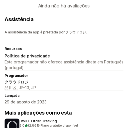
Ainda não há avaliações
Assistência
A assistência da app é prestada por クラウドロジ.
Recursos
Política de privacidade
Este programador não oferece assistência direta em Português
(portugal).
Programador
クラウドロジ
品川区, JP-13, JP
Lançada
29 de agosto de 2023
Mais aplicações como esta
CWILL Order Tracking
de 5 estrelas
5,0
(2.861)
•
Plano gratuito disponível
2861 total de avaliações