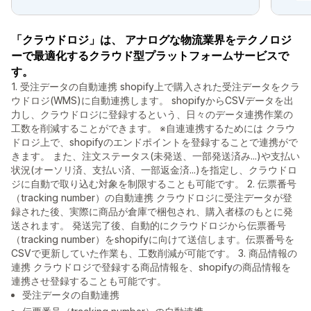
「クラウドロジ」は、 アナログな物流業界をテクノロジ
ーで最適化するクラウド型プラットフォームサービスで
す。
1. 受注データの自動連携 shopify上で購入された受注データをクラ
ウドロジ(WMS)に自動連携します。 shopifyからCSVデータを出
力し、クラウドロジに登録するという、日々のデータ連携作業の
工数を削減することができます。 ※自連連携するためには クラウ
ドロジ上で、shopifyのエンドポイントを登録することで連携がで
きます。 また、注文ステータス(未発送、一部発送済み...)や支払い
状況(オーソリ済、支払い済、一部返金済...)を指定し、クラウドロ
ジに自動で取り込む対象を制限することも可能です。 2. 伝票番号
（tracking number）の自動連携 クラウドロジに受注データが登
録された後、実際に商品が倉庫で梱包され、購入者様のもとに発
送されます。 発送完了後、自動的にクラウドロジから伝票番号
（tracking number）をshopifyに向けて送信します。伝票番号を
CSVで更新していた作業も、工数削減が可能です。 3. 商品情報の
連携 クラウドロジで登録する商品情報を、shopifyの商品情報を
連携させ登録することも可能です。
受注データの自動連携