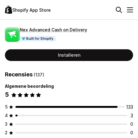
Shopify App Store
Nex Advanced Cash on Delivery
Built for Shopify
Installeren
Recensies
(137)
Algemene beoordeling
5
5
133
4
3
3
0
2
0