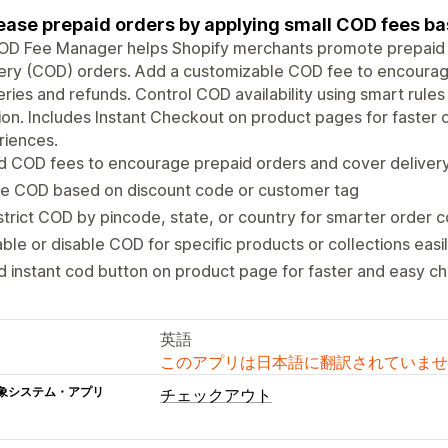
ease prepaid orders by applying small COD fees ba
OD Fee Manager helps Shopify merchants promote prepaid
ery (COD) orders. Add a customizable COD fee to encourag
eries and refunds. Control COD availability using smart rul
ion. Includes Instant Checkout on product pages for faster
riences.
 COD fees to encourage prepaid orders and cover delivery
de COD based on discount code or customer tag
trict COD by pincode, state, or country for smarter order c
ble or disable COD for specific products or collections easil
 instant cod button on product page for faster and easy c
英語
このアプリは日本語に翻訳されていませ
象システム・アプリ
チェックアウト