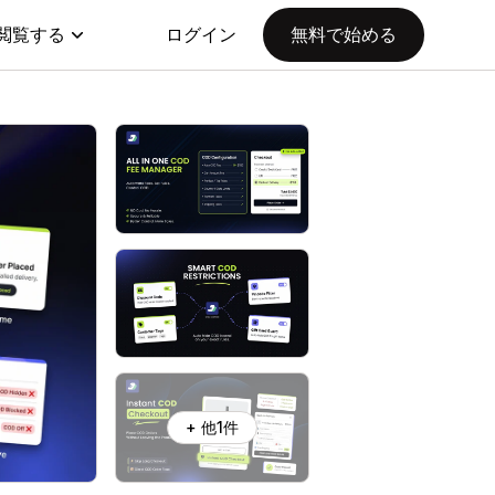
閲覧する
ログイン
無料で始める
+ 他1件