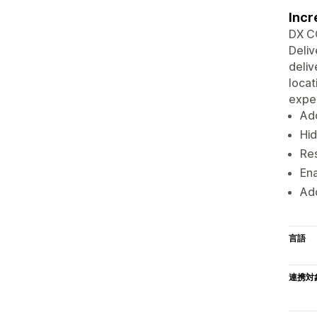
Incr
DX C
Deliv
deliv
locat
expe
Add
Hi
Res
Ena
Add
言語
連携対