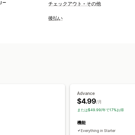
リー
チェックアウト - その他
後払い
COD管理
カスタム手数料
決済タイプの非表示
決済タイプの並び替え
Advance
$4.99
/月
または$49.99/年で17%お得
機能
Everything in Starter