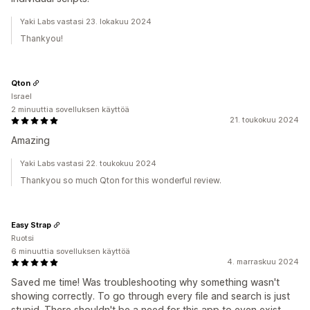
Yaki Labs vastasi 23. lokakuu 2024
Thankyou!
Qton
Israel
2 minuuttia sovelluksen käyttöä
21. toukokuu 2024
Amazing
Yaki Labs vastasi 22. toukokuu 2024
Thankyou so much Qton for this wonderful review.
Easy Strap
Ruotsi
6 minuuttia sovelluksen käyttöä
4. marraskuu 2024
Saved me time! Was troubleshooting why something wasn't
showing correctly. To go through every file and search is just
stupid. There shouldn't be a need for this app to even exist....