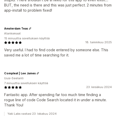
BUT, the need is there and this was just perfect. 2 minutes from
app-install to problem fixed!
Amsterdam Teas
Alankomaat
15 minuuttia sovelluksen käyttöä
18. tammikuu 2025
Very useful. I had to find code entered by someone else. This
saved me a lot of time searching for it.
Compleat | Lee James
Uusi-Seelanti
7 minuuttia sovelluksen käyttöä
23. kesäkuu 2024
Fantastic app. After spending far too much time finding a
rogue line of code Code Search located it in under a minute.
Thank You!
Yaki Labs vastasi 23. lokakuu 2024