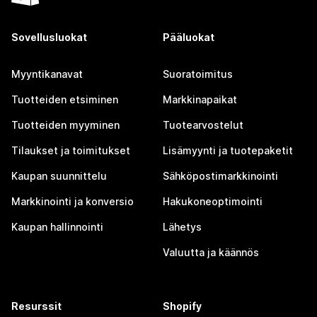
Sovellusluokat
Pääluokat
Myyntikanavat
Suoratoimitus
Tuotteiden etsiminen
Markkinapaikat
Tuotteiden myyminen
Tuotearvostelut
Tilaukset ja toimitukset
Lisämyynti ja tuotepaketit
Kaupan suunnittelu
Sähköpostimarkkinointi
Markkinointi ja konversio
Hakukoneoptimointi
Kaupan hallinnointi
Lähetys
Valuutta ja käännös
Resurssit
Shopify