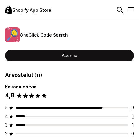
Shopify App Store
OneClick Code Search
Asenna
Arvostelut
(11)
Kokonaisarvio
4,8
5
9
4
1
3
1
2
0