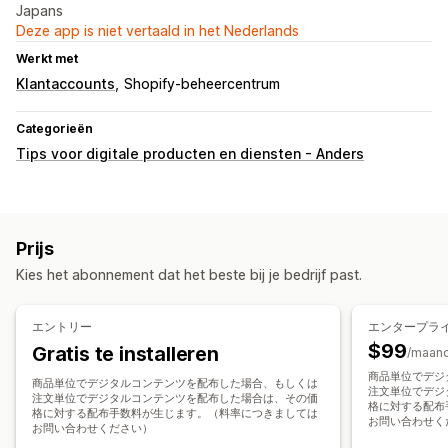
Japans
Deze app is niet vertaald in het Nederlands
Werkt met
Klantaccounts
Shopify-beheercentrum
Categorieën
Tips voor digitale producten en diensten - Anders
Prijs
Kies het abonnement dat het beste bij je bedrijf past.
エントリー
エンタープラ
$99
Gratis te installeren
/maan
商品単位でデジ
商品単位でデジタルコンテンツを配布した場合、もしくは
注文単位でデジ
注文単位でデジタルコンテンツを配布した場合は、その価
格に対する配布
格に対する配布手数料が生じます。（料率につきましては
お問い合わせく
お問い合わせください）