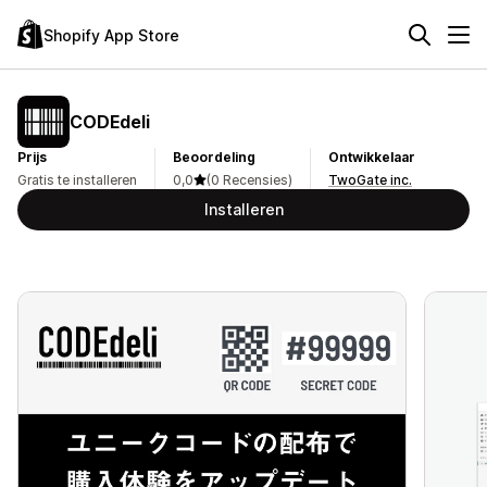
Shopify App Store
CODEdeli
Prijs
Beoordeling
Ontwikkelaar
Gratis te installeren
0,0
(0 Recensies)
TwoGate inc.
Installeren