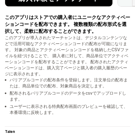
このアプリはストアでの購入者にユニークなアクティベー
ションコードを配布できます。 複数種類の配布形式を選
択して、柔軟に配布することができます。
このアプリが導入されたマーチャントは、デジタルコンテンツな
どで活用可能なアクティベーションコードの配布が可能になりま
す。 対象の商品とアクティベーションコードを格納したCSVファ
イルを紐づけることで、 購入者に対して、商品単位でアクティベ
ーションコードを配布することができます。 配布されたアクティ
ベーションコードは、購入完了ページと購入者の購入履歴のペー
ジに表示されます。
バリアブルコードの配布条件を登録します。注文単位の配布ま
たは、商品単位での配布、対象商品を決定します。
配布されるバリアブルコードのデータをcsvでアップロードし
ます。
ユーザーに表示される特典配布画面のプレビューを確認して、
本番環境に反映します。
Talen