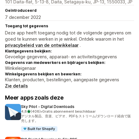
101 Daita-flat, 5-13-8, Daita, Setagaya-ku, JP-13, 1550033, JP
Geïntroduceerd
7 december 2022
Toegang tot gegevens
Deze app heeft toegang nodig tot de volgende gegevens om
goed te kunnen werken in je winkel. Ontdek waarom in het
privacybeleid van de ontwikkelaar
.
Klantgegevens bekijken:
Gevoelige gegevens, apparaat- en activiteitsgegevens
Gegevens van medewerkers en bijdragers bekijken:
Winkeleigenaar
Winkelgegevens bekijken en bewerken:
Klanten, producten, bestellingen, aangepaste gegevens
Zie details
Meer apps zoals deze
Sky Pilot ‑ Digital Downloads
van 5 sterren
4,8
(408)
•
Gratis abonnement beschikbaar
408 recensies in totaal
デジタル製品、音楽、ビデオ、PDFをストリーム/ダウンロード経由で販
売します。
Built for Shopify