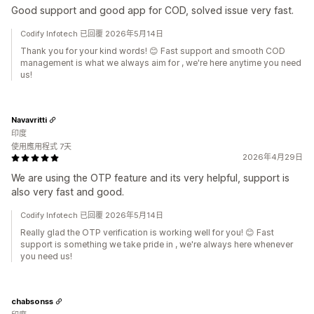
Good support and good app for COD, solved issue very fast.
Codify Infotech 已回覆 2026年5月14日
Thank you for your kind words! 😊 Fast support and smooth COD
management is what we always aim for , we're here anytime you need
us!
Navavritti
印度
使用應用程式 7天
2026年4月29日
We are using the OTP feature and its very helpful, support is
also very fast and good.
Codify Infotech 已回覆 2026年5月14日
Really glad the OTP verification is working well for you! 😊 Fast
support is something we take pride in , we're always here whenever
you need us!
chabsonss