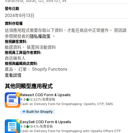
Varachha, Surat, GJ, 394101, IN
發布日期
2024年9月13日
資料存取權
這項應用程式需要存取以下資料，才能在商店中正常運作。 原因請
參閱開發者的
隱私權政策
。
檢視顧客資料:
敏感資料、 裝置與活動資料
檢視員工與協作者資料:
商店擁有人
檢視與編輯商店資料:
產品、 訂單、 Shopify Functions
查看詳情
其他同類型應用程式
Releasit COD Form & Upsells
滿分 5 顆星
4.9
(2,527)
•
免費安裝
共有 2527 則評價
Cash on Delivery Form for Dropshipping: Upsells, OTP, SMS
Built for Shopify
EasySell COD Form & Upsells
滿分 5 顆星
4.9
(947)
•
免費安裝
共有 947 則評價
Cash on Delivery Form for Dropshipping with Upsells Offers OTP