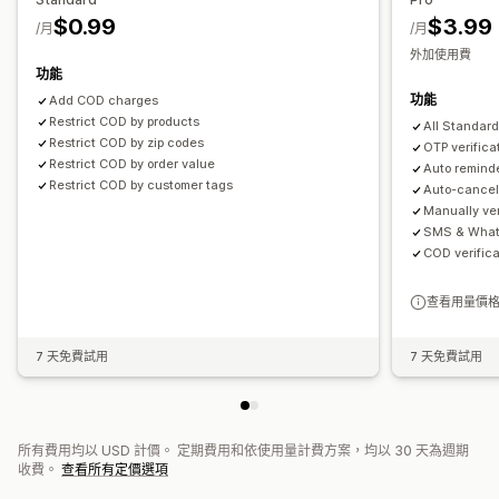
$0.99
$3.99
/月
/月
外加使用費
功能
功能
Add COD charges
Restrict COD by products
All Standard
Restrict COD by zip codes
OTP verifica
Restrict COD by order value
Auto reminde
Restrict COD by customer tags
Auto-cancel
Manually ve
SMS & What
COD verifica
查看用量價
7 天免費試用
7 天免費試用
所有費用均以 USD 計價。 定期費用和依使用量計費方案，均以 30 天為週期
收費。
查看所有定價選項