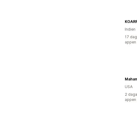
KOAR
Indien
17 dag
appen
USA
2 daga
appen