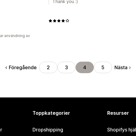
Thank you :)
ar användning av
Föregående
Nästa
2
3
4
5
Toppkategorier
Resurser
r
Dropshipping
Shopifys hjä