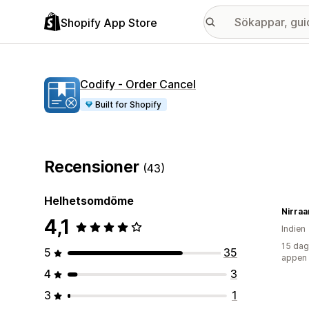
Shopify App Store
Codify ‑ Order Cancel
Built for Shopify
Recensioner
(43)
Helhetsomdöme
Nirra
4,1
Indien
15 dag
5
35
appen
4
3
3
1