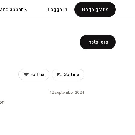
land appar
Logga in
Börja gratis
Installera
Förfina
Sortera
12 september 2024
on