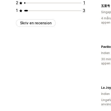
2
1
五里号 |
1
3
Singap
4 måna
appen
Skriv en recension
Pavili
Indien
30 min
appen
La Joy
Indien
Ungefä
använd