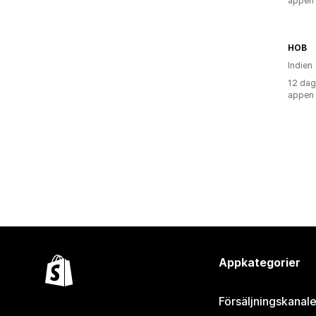
appen
HOB
Indien
12 dag
appen
Appkategorier
Försäljningskanale