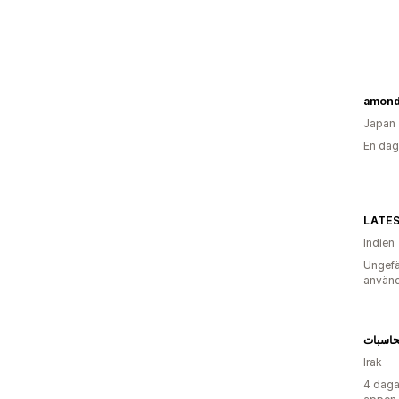
amon
Japan
En dag
LATE
Indien
Ungefä
använd
لحاسبات
Irak
4 daga