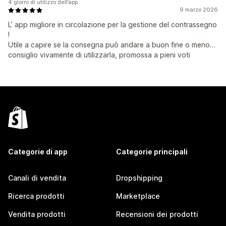
4 giorni di utilizzo dell’app
9 marzo 2026
L’ app migliore in circolazione per la gestione del contrassegno
!
Utile a capire se la consegna può andare a buon fine o meno…
consiglio vivamente di utilizzarla, promossa a pieni voti
Categorie di app
Categorie principali
Canali di vendita
Dropshipping
Ricerca prodotti
Marketplace
Vendita prodotti
Recensioni dei prodotti