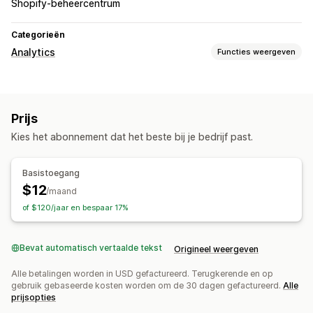
Shopify-beheercentrum
Categorieën
Analytics
Functies weergeven
Beeldmateriaal en rapporten
Aangepaste dashboards
Prijs
Kies het abonnement dat het beste bij je bedrijf past.
Basistoegang
$12
/maand
of $120/jaar en bespaar 17%
Bevat automatisch vertaalde tekst
Origineel weergeven
Alle betalingen worden in USD gefactureerd. Terugkerende en op
gebruik gebaseerde kosten worden om de 30 dagen gefactureerd.
Alle
prijsopties