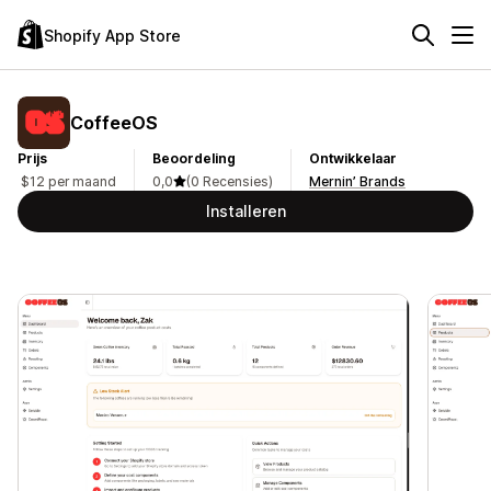
Shopify App Store
CoffeeOS
Prijs
Beoordeling
Ontwikkelaar
$12 per maand
0,0
(0 Recensies)
Mernin’ Brands
Installeren