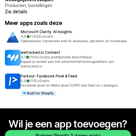
Producten, bestellingen
Zie details
Meer apps zoals deze
Microsoft Clarity: AI Insights
van 5 sterren
4,6
(1.825)
•
Gratis
1825 recensies in totaal
Optimaliseer conversies met AI-analyses, opnamen en heatmaps
wetracked.io Connect
van 5 sterren
4,7
(100)
•
Gratis proefperiode beschikbaar
100 recensies in totaal
Koppel je winkel aan het advertentietrackingplatform van
wetracked.io
Parkour: Facebook Pixel & Feed
van 5 sterren
5,0
(175)
•
Gratis
175 recensies in totaal
Facebook-pixel en Meta-pixel (CAPI) met feed en catalogus
Built for Shopify
Wil je een app toevoegen?
Probeer Shopify 3 dagen gratis