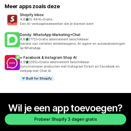
Meer apps zoals deze
Shopify Inbox
van 5 sterren
4,6
(5.484)
•
Gratis
5484 recensies in totaal
Een AI-verkoopmedewerker die je klanten kent
Dondy: WhatsApp Marketing+Chat
van 5 sterren
4,8
(772)
•
Gratis abonnement beschikbaar
772 recensies in totaal
Herstel van verlaten winkelwagens, AI-agent en automatiseringen
op WhatsApp
∞ Facebook & Instagram Shop AI
van 5 sterren
4,9
(265)
•
Gratis abonnement beschikbaar
265 recensies in totaal
Synchroniseer producten met Instagram Direct en Facebook en
verkoop met Chat AI
Built for Shopify
Wil je een app toevoegen?
Probeer Shopify 3 dagen gratis