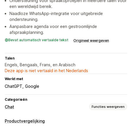
Ondersteuning voor spraakoproepen in meerdere talen voor
een wereldwijd bereik.
Naadloze WhatsApp-integratie voor uitgebreide
ondersteuning.
Aanpasbare agenda voor een gestroomlijnde
afspraakplanning.
Bevat automatisch vertaalde tekst
Origineel weergeven
Talen
Engels, Bengaals, Frans, en Arabisch
Deze app is niet vertaald in het Nederlands
Werkt met
ChatGPT
Google
Categorieën
Chat
Functies weergeven
Berichten versturen in real time
Productvergelijking
AI-chatbots
Live chat
E-mailchat
Stemondersteuning