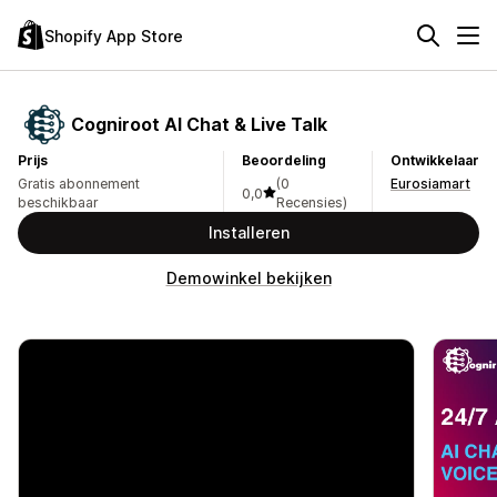
Shopify App Store
Cogniroot AI Chat & Live Talk
Prijs
Beoordeling
Ontwikkelaar
Gratis abonnement
(0
Eurosiamart
0,0
beschikbaar
Recensies)
Installeren
Demowinkel bekijken