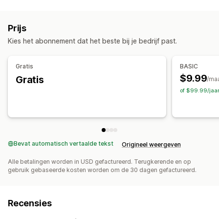
Bestanden uploaden
Meerdere talen
Agentanalytics
Geautomatiseerde antwoorden
Prijs
Kortingen
Veelgestelde vragen
Begroetingen
Kies het abonnement dat het beste bij je bedrijf past.
Productaanbevelingen
Snelle reacties
Recensie-aanvragen
Updates van bestellingen
Gratis
BASIC
$9.99
Gratis
/ma
Aanpassing
of $99.99/jaa
Kleur en lettertype
Chatvenster
Openingstijden
Chatknoppen
Chattoewijzing
Agentavatar
Bevat automatisch vertaalde tekst
Origineel weergeven
Alle betalingen worden in USD gefactureerd. Terugkerende en op
gebruik gebaseerde kosten worden om de 30 dagen gefactureerd.
Recensies