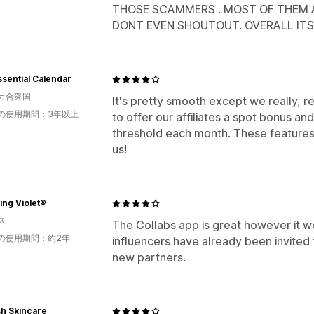
THOSE SCAMMERS . MOST OF THEM 
DONT EVEN SHOUTOUT. OVERALL ITS 
sential Calendar
カ合衆国
It's pretty smooth except we really, re
の使用期間：3年以上
to offer our affiliates a spot bonus a
threshold each month. These features
us!
ing Violet®
ス
The Collabs app is great however it w
の使用期間：約2年
influencers have already been invited
new partners.
sh Skincare