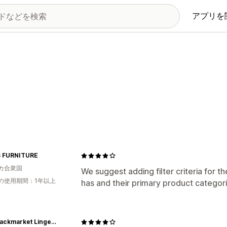
アプリを
 FURNITURE
カ合衆国
We suggest adding filter criteria for t
の使用期間：1年以上
has and their primary product categor
The Blackmarket Lingerie