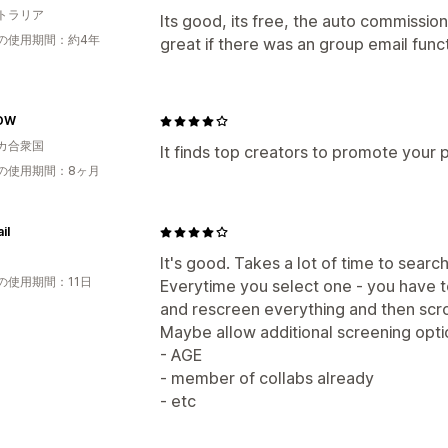
トラリア
Its good, its free, the auto commissio
の使用期間：約4年
great if there was an group email func
OW
カ合衆国
It finds top creators to promote your 
の使用期間：8ヶ月
il
It's good. Takes a lot of time to searc
の使用期間：11日
Everytime you select one - you have t
and rescreen everything and then scro
Maybe allow additional screening optio
- AGE
- member of collabs already
- etc