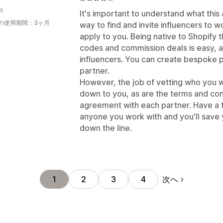
ス
It's important to understand what this ap
の使用期間：3ヶ月
way to find and invite influencers to w
apply to you. Being native to Shopify t
codes and commission deals is easy, a
influencers. You can create bespoke pr
partner.
However, the job of vetting who you w
down to you, as are the terms and cond
agreement with each partner. Have a thi
anyone you work with and you'll save y
down the line.
次へ
1
2
3
4