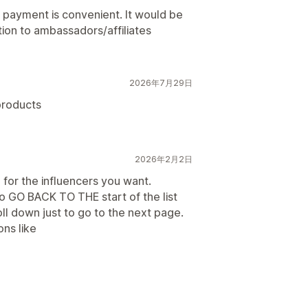
n payment is convenient. It would be
tion to ambassadors/affiliates
2026年7月29日
products
2026年2月2日
h for the influencers you want.
o GO BACK TO THE start of the list
ll down just to go to the next page.
ns like