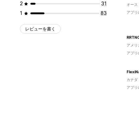
2
31
オース
1
83
アプリ
レビューを書く
RRTN
アメリ
アプリ
FlexiNa
カナダ
アプリ