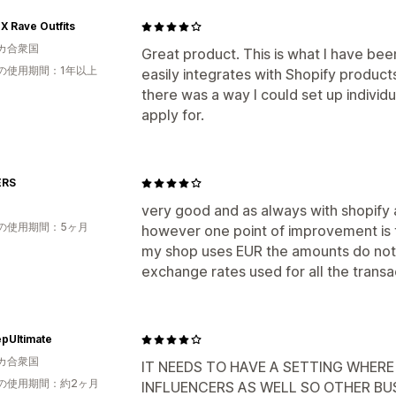
 Rave Outfits
カ合衆国
Great product. This is what I have been
の使用期間：1年以上
easily integrates with Shopify products
there was a way I could set up individ
apply for.
ERS
very good and as always with shopify a
の使用期間：5ヶ月
however one point of improvement is th
my shop uses EUR the amounts do not 
exchange rates used for all the transa
pUltimate
カ合衆国
IT NEEDS TO HAVE A SETTING WHER
の使用期間：約2ヶ月
INFLUENCERS AS WELL SO OTHER BU