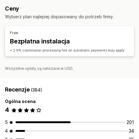
Kody rabatowe
Rabaty procentowe
Darmowa wysyłka
Korzyści progowe
Ceny
Stawki wysyłki
Prezenty
Niestandardowe rabaty
Zarządzanie poleceniami
Wybierz plan najlepiej dopasowany do potrzeb firmy.
Zarządzanie rabatami
Linki afiliacyjne
Analizy
Automatyczne śledzenie
Rabaty
Automatyzacje
Analizy
Free
Doświadczenia związane z programem afiliacyjnym
Bezpłatna instalacja
Tworzenie stron
Niestandardowa rejestracja
Niestandardowe linki i rabaty
+ 2.9% commission processing fee on automatic payments may apply
Płatności
Wszystkie opłaty są naliczane w USD.
Automatyczne płatności
Zaplanowane wypłaty
Recenzje
(384)
Ogólna ocena
4
5
201
4
34