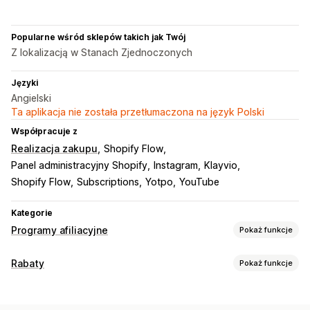
Popularne wśród sklepów takich jak Twój
Z lokalizacją w Stanach Zjednoczonych
Języki
Angielski
Ta aplikacja nie została przetłumaczona na język Polski
Współpracuje z
Realizacja zakupu
Shopify Flow
Panel administracyjny Shopify
Instagram
Klayvio
Shopify Flow
Subscriptions
Yotpo
YouTube
Kategorie
Programy afiliacyjne
Pokaż funkcje
Opcje prowizji
Rabaty
Pokaż funkcje
Reguły automatyzacji
Śledzenie
Rodzaje rabatów
Niestandardowa prowizja
Prowizja za produkt