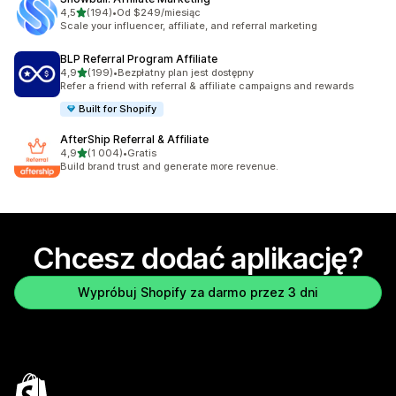
na 5 gwiazdek
4,5
(194)
•
Od $249/miesiąc
Łączna liczba recenzji: 194
Scale your influencer, affiliate, and referral marketing
BLP Referral Program Affiliate
na 5 gwiazdek
4,9
(199)
•
Bezpłatny plan jest dostępny
Łączna liczba recenzji: 199
Refer a friend with referral & affiliate campaigns and rewards
Built for Shopify
AfterShip Referral & Affiliate
na 5 gwiazdek
4,9
(1 004)
•
Gratis
Łączna liczba recenzji: 1004
Build brand trust and generate more revenue.
Chcesz dodać aplikację?
Wypróbuj Shopify za darmo przez 3 dni