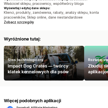
Właściciel sklepu, pracownicy, współtwórcy bloga
Wyświetlaj i edytuj dane sklepu:
Klienci, produkty, zamówienia, rabaty, analizy sklepu, konta
pracowników, Sklep online, dane niestandardowe
Zobacz szczegóły
Wyróżnione tutaj:
Stos technologiczny
Rozwijaj sw
Impact Dog Crates — twórcy
Zbuduj s
klatek kennelowych dla psów
aplikacj
Więcej podobnych aplikacji
Snowball: Affiliate Marketing