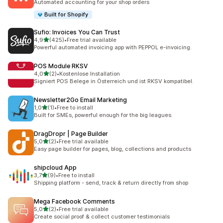
Automated accounting for your shop orders
Built for Shopify
Sufio: Invoices You Can Trust
/ 5 tähteä
4,9
(425)
•
Free trial available
425 arvostelua yhteensä
Powerful automated invoicing app with PEPPOL e-invoicing.
POS Module RKSV
/ 5 tähteä
4,0
(2)
•
Kostenlose Installation
2 arvostelua yhteensä
Signiert POS Belege in Österreich und ist RKSV kompatibel.
Newsletter2Go Email Marketing
/ 5 tähteä
1,0
(1)
•
Free to install
1 arvostelua yhteensä
Built for SMEs, powerful enough for the big leagues.
DragDropr | Page Builder
/ 5 tähteä
5,0
(2)
•
Free trial available
2 arvostelua yhteensä
Easy page builder for pages, blog, collections and products
shipcloud App
/ 5 tähteä
3,7
(9)
•
Free to install
9 arvostelua yhteensä
Shipping platform - send, track & return directly from shop
Mega Facebook Comments
/ 5 tähteä
5,0
(2)
•
Free trial available
2 arvostelua yhteensä
Create social proof & collect customer testimonials