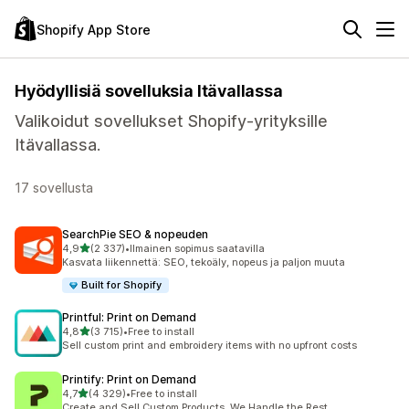
Shopify App Store
Hyödyllisiä sovelluksia Itävallassa
Valikoidut sovellukset Shopify-yrityksille
Itävallassa.
17 sovellusta
SearchPie SEO & nopeuden
/ 5 tähteä
4,9
(2 337)
•
Ilmainen sopimus saatavilla
2337 arvostelua yhteensä
Kasvata liikennettä: SEO, tekoäly, nopeus ja paljon muuta
Built for Shopify
Printful: Print on Demand
/ 5 tähteä
4,8
(3 715)
•
Free to install
3715 arvostelua yhteensä
Sell custom print and embroidery items with no upfront costs
Printify: Print on Demand
/ 5 tähteä
4,7
(4 329)
•
Free to install
4329 arvostelua yhteensä
Create and Sell Custom Products, We Handle the Rest.