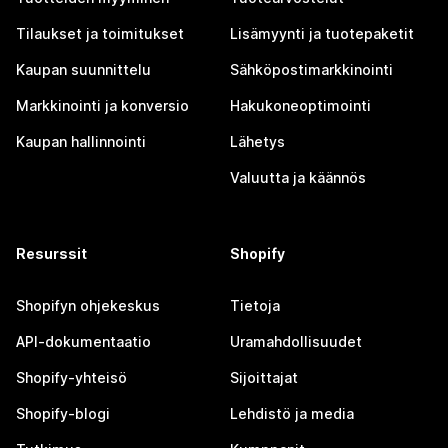
Tilaukset ja toimitukset
Lisämyynti ja tuotepaketit
Kaupan suunnittelu
Sähköpostimarkkinointi
Markkinointi ja konversio
Hakukoneoptimointi
Kaupan hallinnointi
Lähetys
Valuutta ja käännös
Resurssit
Shopify
Shopifyn ohjekeskus
Tietoja
API-dokumentaatio
Uramahdollisuudet
Shopify-yhteisö
Sijoittajat
Shopify-blogi
Lehdistö ja media