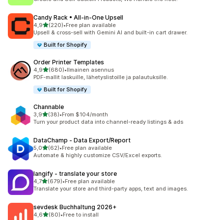
Candy Rack • All‑in‑One Upsell
/ 5 tähteä
4,9
(220)
•
Free plan available
220 arvostelua yhteensä
Upsell & cross-sell with Gemini AI and built-in cart drawer.
Built for Shopify
Order Printer Templates
/ 5 tähteä
4,9
(680)
•
Ilmainen asennus
680 arvostelua yhteensä
PDF-mallit laskuille, lähetyslistoille ja palautuksille.
Built for Shopify
Channable
/ 5 tähteä
3,9
(38)
•
From $104/month
38 arvostelua yhteensä
Turn your product data into channel-ready listings & ads
DataChamp ‑ Data Export/Report
/ 5 tähteä
5,0
(62)
•
Free plan available
62 arvostelua yhteensä
Automate & highly customize CSV/Excel exports.
langify ‑ translate your store
/ 5 tähteä
4,7
(679)
•
Free plan available
679 arvostelua yhteensä
Translate your store and third-party apps, text and images.
sevdesk Buchhaltung 2026+
/ 5 tähteä
4,6
(80)
•
Free to install
80 arvostelua yhteensä