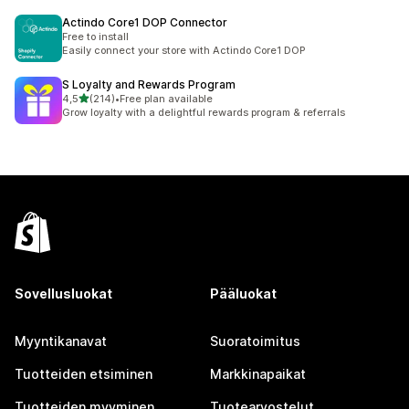
Actindo Core1 DOP Connector
Free to install
Easily connect your store with Actindo Core1 DOP
S Loyalty and Rewards Program
/ 5 tähteä
4,5
(214)
•
Free plan available
214 arvostelua yhteensä
Grow loyalty with a delightful rewards program & referrals
Sovellusluokat
Pääluokat
Myyntikanavat
Suoratoimitus
Tuotteiden etsiminen
Markkinapaikat
Tuotteiden myyminen
Tuotearvostelut