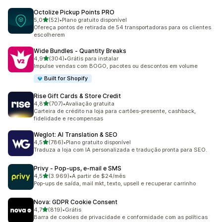
Octolize Pickup Points PRO
de 5 estrelas
5,0
(52)
•
Plano gratuito disponível
52 avaliações ao todo
Ofereça pontos de retirada de 54 transportadoras para os clientes
escolherem
Wide Bundles ‑ Quantity Breaks
de 5 estrelas
4,9
(304)
•
Grátis para instalar
304 avaliações ao todo
Impulse vendas com BOGO, pacotes ou descontos em volume
Built for Shopify
Rise Gift Cards & Store Credit
de 5 estrelas
4,8
(707)
•
Avaliação gratuita
707 avaliações ao todo
Carteira de crédito na loja para cartões-presente, cashback,
fidelidade e recompensas
Weglot: AI Translation & SEO
de 5 estrelas
4,5
(786)
•
Plano gratuito disponível
786 avaliações ao todo
Traduza a loja com IA personalizada e tradução pronta para SEO.
Privy ‑ Pop‑ups, e‑mail e SMS
de 5 estrelas
4,5
(3.969)
•
A partir de $24/mês
3969 avaliações ao todo
Pop-ups de saída, mail mkt, texto, upsell e recuperar carrinho
Nova: GDPR Cookie Consent
de 5 estrelas
4,7
(819)
•
Grátis
819 avaliações ao todo
Barra de cookies de privacidade e conformidade com as políticas