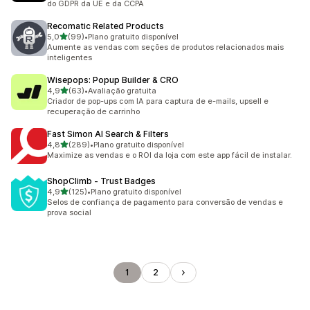
do GDPR da UE e da CCPA
Recomatic Related Products
de 5 estrelas
5,0
(99)
•
Plano gratuito disponível
99 avaliações ao todo
Aumente as vendas com seções de produtos relacionados mais
inteligentes
Wisepops: Popup Builder & CRO
de 5 estrelas
4,9
(63)
•
Avaliação gratuita
63 avaliações ao todo
Criador de pop-ups com IA para captura de e-mails, upsell e
recuperação de carrinho
Fast Simon AI Search & Filters
de 5 estrelas
4,8
(289)
•
Plano gratuito disponível
289 avaliações ao todo
Maximize as vendas e o ROI da loja com este app fácil de instalar.
ShopClimb ‑ Trust Badges
de 5 estrelas
4,9
(125)
•
Plano gratuito disponível
125 avaliações ao todo
Selos de confiança de pagamento para conversão de vendas e
prova social
1
2