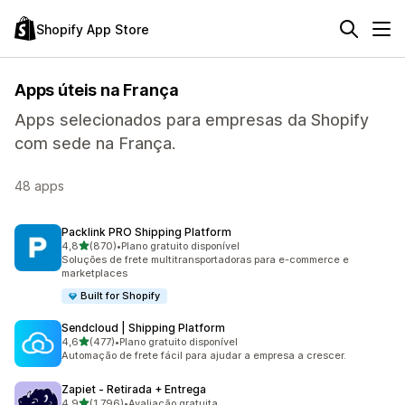
Shopify App Store
Apps úteis na França
Apps selecionados para empresas da Shopify
com sede na França.
48 apps
Packlink PRO Shipping Platform
de 5 estrelas
4,8
(870)
•
Plano gratuito disponível
870 avaliações ao todo
Soluções de frete multitransportadoras para e-commerce e
marketplaces
Built for Shopify
Sendcloud | Shipping Platform
de 5 estrelas
4,6
(477)
•
Plano gratuito disponível
477 avaliações ao todo
Automação de frete fácil para ajudar a empresa a crescer.
Zapiet ‑ Retirada + Entrega
de 5 estrelas
4,9
(1.796)
•
Avaliação gratuita