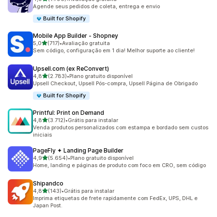
1796 avaliações ao todo
Agende seus pedidos de coleta, entrega e envio
Built for Shopify
Mobile App Builder ‑ Shopney
de 5 estrelas
5,0
(717)
•
Avaliação gratuita
717 avaliações ao todo
Sem código, configuração em 1 dia! Melhor suporte ao cliente!
Upsell.com (ex ReConvert)
de 5 estrelas
4,8
(2.783)
•
Plano gratuito disponível
2783 avaliações ao todo
Upsell Checkout, Upsell Pós-compra, Upsell Página de Obrigado
Built for Shopify
Printful: Print on Demand
de 5 estrelas
4,8
(3.712)
•
Grátis para instalar
3712 avaliações ao todo
Venda produtos personalizados com estampa e bordado sem custos
iniciais
PageFly ✦ Landing Page Builder
de 5 estrelas
4,9
(5.654)
•
Plano gratuito disponível
5654 avaliações ao todo
Home, landing e páginas de produto com foco em CRO, sem código
Shipandco
de 5 estrelas
4,8
(143)
•
Grátis para instalar
143 avaliações ao todo
Imprima etiquetas de frete rapidamente com FedEx, UPS, DHL e
Japan Post.