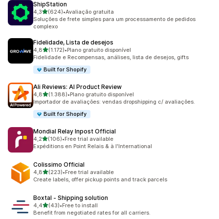
ShipStation
de 5 estrelas
4,3
(624)
•
Avaliação gratuita
624 avaliações ao todo
Soluções de frete simples para um processamento de pedidos
complexo
Fidelidade, Lista de desejos
de 5 estrelas
4,8
(1.172)
•
Plano gratuito disponível
1172 avaliações ao todo
Fidelidade e Recompensas, análises, lista de desejos, gifts
Built for Shopify
Ali Reviews: AI Product Review
de 5 estrelas
4,8
(1.388)
•
Plano gratuito disponível
1388 avaliações ao todo
Importador de avaliações: vendas dropshipping c/ avaliações.
Built for Shopify
Mondial Relay Inpost Official
de 5 estrelas
4,2
(106)
•
Free trial available
106 avaliações ao todo
Expéditions en Point Relais & à l'International
Colissimo Official
de 5 estrelas
4,8
(223)
•
Free trial available
223 avaliações ao todo
Create labels, offer pickup points and track parcels
Boxtal ‑ Shipping solution
de 5 estrelas
4,4
(43)
•
Free to install
43 avaliações ao todo
Benefit from negotiated rates for all carriers.