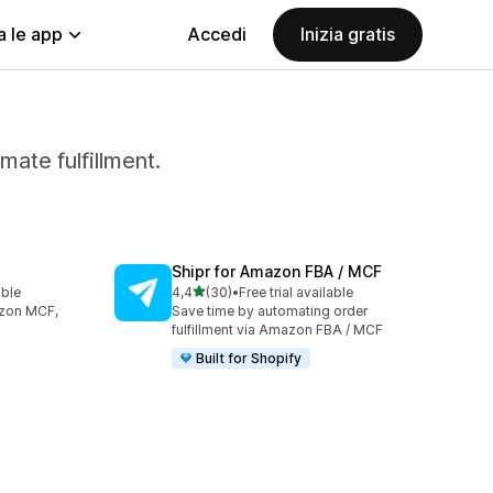
a le app
Accedi
Inizia gratis
ate fulfillment.
Shipr for Amazon FBA / MCF
stelle su 5
able
4,4
(30)
•
Free trial available
30 recensioni totali
zon MCF,
Save time by automating order
fulfillment via Amazon FBA / MCF
Built for Shopify