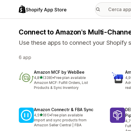
Shopify App Store
Connect to Amazon's Multi-Channel
Use these apps to connect your Shopify st
6 app
Amazon MCF by WebBee
Am
stelle su 5
4,8
(338)
•
Free plan available
4,9
338 recensioni totali
357
Amazon MCF: Fulfill Orders, List
Ad
Products & Sync Inventory
rea
Amazon Connectr & FBA Sync
DE
stelle su 5
4,5
(61)
•
Free plan available
Pi
61 recensioni totali
Import and sync products from
4,7
3 r
Amazon Seller Central | FBA
Ful
Ama