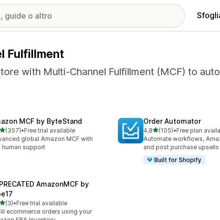
Sfogli
 Fulfillment
ore with Multi-Channel Fulfillment (MCF) to autom
azon MCF by ByteStand
Order Automator
stelle su 5
stelle su 5
(357)
•
Free trial available
4,8
(105)
•
Free plan avail
 recensioni totali
105 recensioni totali
vanced global Amazon MCF with
Automate workflows, Ama
l human support
and post purchase upsells
Built for Shopify
PRECATED AmazonMCF by
pe17
stelle su 5
(3)
•
Free trial available
ecensioni totali
fill ecommerce orders using your
zon FBA Inventory